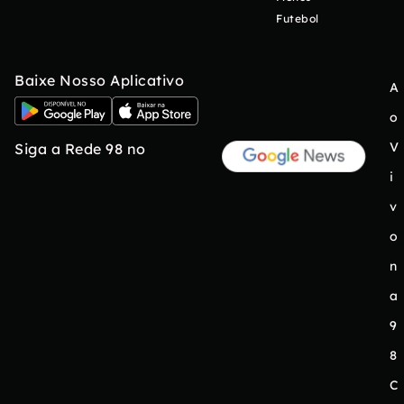
Futebol
Baixe Nosso Aplicativo
A
o
V
Siga a Rede 98 no
i
v
o
n
a
9
8
C