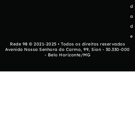
d
a
d
e
Rede 98 © 2021-2025 • Todos os direitos reservados
Avenida Nossa Senhora do Carmo, 99, Sion - 30.330-000
- Belo Horizonte/MG