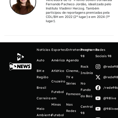
Fernando Pacheco Jordão, idealizado pelo
Instituto Vladimir Herzog. Também
participou de reportagens premiadas pela
CDL/BH em 2022 (2º lugar) e em 2024 (1º
lugar).
Notícias
Esportes
Entretenimento
Programas
Redes
98
Sociais 98
Auto
América
Agenda
Rock
@rede98o
BH e
Atlético
Cinema,
Insônia
Região
TV e
@rede98o
Cruzeiro
Séries
No
Brasil
/rede98o
Fundo
Futebol
Famosos
do Baú
Carreira
em
@98live
Minas
Nas
Central
Meio
@98livee
Redes
98
Ambiente
Futebol