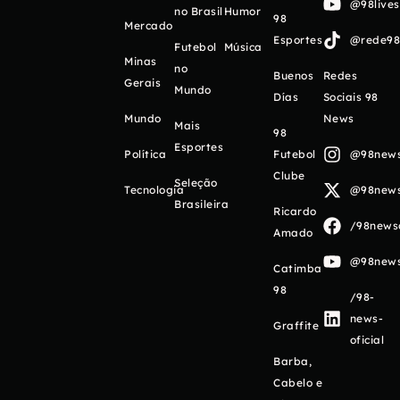
@98live
no Brasil
Humor
98
Mercado
Esportes
@rede98o
Futebol
Música
Minas
no
Buenos
Redes
Gerais
Mundo
Días
Sociais 98
Mundo
News
Mais
98
Esportes
Política
Futebol
@98newso
Clube
Seleção
Tecnologia
@98newso
Brasileira
Ricardo
/98newso
Amado
@98newso
Catimba
98
/98-
news-
Graffite
oficial
Barba,
Cabelo e