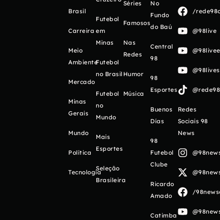
Séries
No
Brasil
/rede98o
Fundo
Futebol
Famosos
do Baú
Carreira
em
@98live
Minas
Nas
Central
Meio
@98livee
Redes
98
Ambiente
Futebol
@98live
no Brasil
Humor
98
Mercado
Esportes
@rede98o
Futebol
Música
Minas
no
Buenos
Redes
Gerais
Mundo
Días
Sociais 98
Mundo
News
Mais
98
Esportes
Política
Futebol
@98newso
Clube
Seleção
Tecnologia
@98newso
Brasileira
Ricardo
/98newso
Amado
@98newso
Catimba