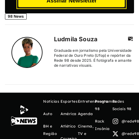
Assinar Newsletter
98 News
Ludmila Souza
Graduada em jornalismo pela Universidade
Federal de Ouro Preto (Ufop) e repórter da
Rede 98 desde 2025. É fotógrafa e amante
de narrativas visuais.
Notícias
Esportes
Entretenimento
Programas
Redes
98
Sociais 98
Auto
América
Agenda
Rock
@rede98o
BH e
Atlético
Cinema,
Insônia
Região
TV e
@rede98o
Cruzeiro