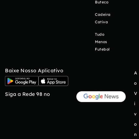
Buteco
Cadeira
Cativa
Tudo
Menos
Futebol
Baixe Nosso Aplicativo
A
o
V
Siga a Rede 98 no
i
v
o
n