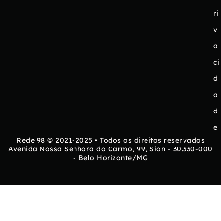
ri
v
a
ci
d
a
d
e
Rede 98 © 2021-2025 • Todos os direitos reservados
Avenida Nossa Senhora do Carmo, 99, Sion - 30.330-000
- Belo Horizonte/MG