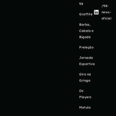
98
/98-
news-
Graffite
oficial
Barba,
Cabelo e
Bigode
Preleção
Jornada
Esportiva
Giro na
Gringa
Os
Players
Matula