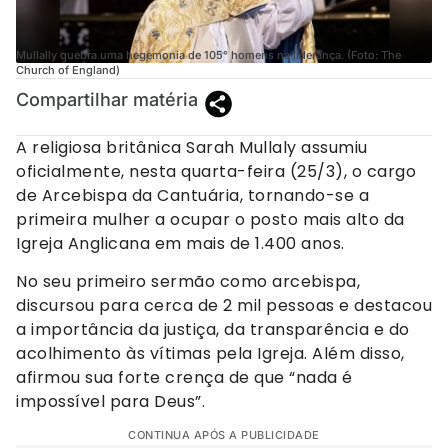
Mullally quebra uma hegemonia de 105° homens na liderança. (Foto: The
Church of England)
Compartilhar matéria
A religiosa britânica Sarah Mullaly assumiu
oficialmente, nesta quarta-feira (25/3), o cargo
de Arcebispa da Cantuária, tornando-se a
primeira mulher a ocupar o posto mais alto da
Igreja Anglicana em mais de 1.400 anos.
No seu primeiro sermão como arcebispa,
discursou para cerca de 2 mil pessoas e destacou
a importância da justiça, da transparência e do
acolhimento às vítimas pela Igreja. Além disso,
afirmou sua forte crença de que “nada é
impossível para Deus”.
CONTINUA APÓS A PUBLICIDADE