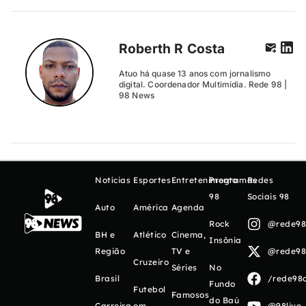
Roberth R Costa
Atuo há quase 13 anos com jornalismo
digital. Coordenador Multimídia. Rede 98 |
98 News
Notícias
Esportes
Entretenimento
Programas
Redes
98
Sociais 98
Auto
América
Agenda
Rock
@rede98o
BH e
Atlético
Cinema,
Insônia
Região
TV e
@rede98o
Cruzeiro
Séries
No
Brasil
/rede98o
Fundo
Futebol
Famosos
do Baú
Carreira
em
@98live