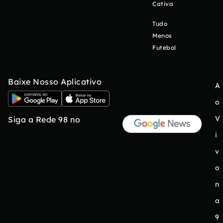
Cativa
Tudo
Menos
Futebol
Baixe Nosso Aplicativo
A
o
V
Siga a Rede 98 no
i
v
o
n
a
9