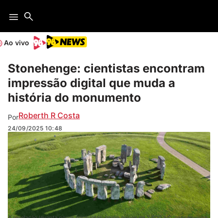
Ao vivo
Stonehenge: cientistas encontram
impressão digital que muda a
história do monumento
Roberth R Costa
Por
24/09/2025
10:48
A revelação levanta novas perguntas: como povos de 2.600 a.C. conseguiram