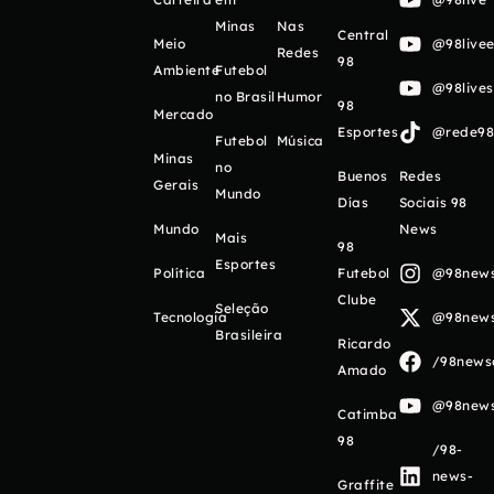
Minas
Nas
Central
Meio
@98livee
Redes
98
Ambiente
Futebol
@98live
no Brasil
Humor
98
Mercado
Esportes
@rede98o
Futebol
Música
Minas
no
Buenos
Redes
Gerais
Mundo
Días
Sociais 98
Mundo
News
Mais
98
Esportes
Política
Futebol
@98newso
Clube
Seleção
Tecnologia
@98newso
Brasileira
Ricardo
/98newso
Amado
@98newso
Catimba
98
/98-
news-
Graffite