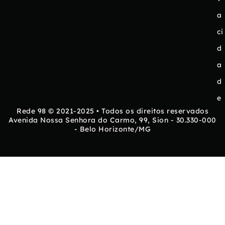
a
ci
d
a
d
e
Rede 98 © 2021-2025 • Todos os direitos reservados
Avenida Nossa Senhora do Carmo, 99, Sion - 30.330-000
- Belo Horizonte/MG