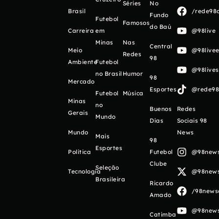
Séries
No
Brasil
/rede98o
Fundo
Futebol
Famosos
do Baú
Carreira
em
@98live
Minas
Nas
Central
Meio
@98livee
Redes
98
Ambiente
Futebol
@98live
no Brasil
Humor
98
Mercado
Esportes
@rede98o
Futebol
Música
Minas
no
Buenos
Redes
Gerais
Mundo
Días
Sociais 98
Mundo
News
Mais
98
Esportes
Política
Futebol
@98newso
Clube
Seleção
Tecnologia
@98newso
Brasileira
Ricardo
/98newso
Amado
@98newso
Catimba