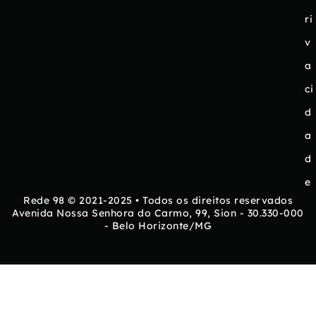
ri
v
a
ci
d
a
d
e
Rede 98 © 2021-2025 • Todos os direitos reservados
Avenida Nossa Senhora do Carmo, 99, Sion - 30.330-000
- Belo Horizonte/MG