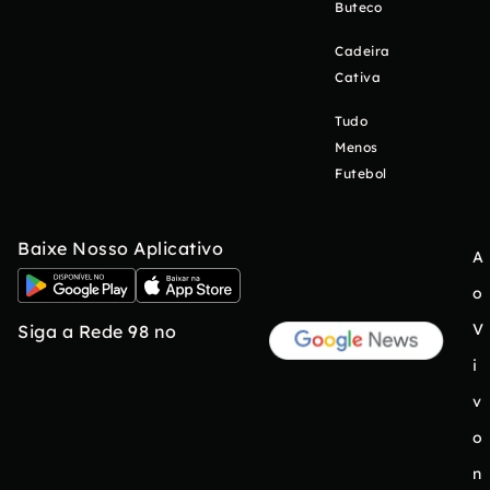
Buteco
Cadeira
Cativa
Tudo
Menos
Futebol
Baixe Nosso Aplicativo
A
o
V
Siga a Rede 98 no
i
v
o
n