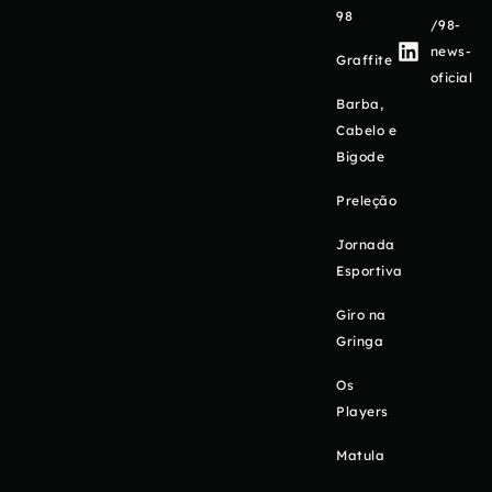
98
/98-
news-
Graffite
oficial
Barba,
Cabelo e
Bigode
Preleção
Jornada
Esportiva
Giro na
Gringa
Os
Players
Matula