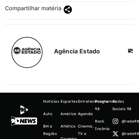
Compartilhar matéria
Agência Estado
Notícias
Esportes
Entretenimento
Programas
Redes
98
Sociais 98
Auto
América
Agenda
Rock
@rede98o
BH e
Atlético
Cinema,
Insônia
Região
TV e
@rede98o
Cruzeiro