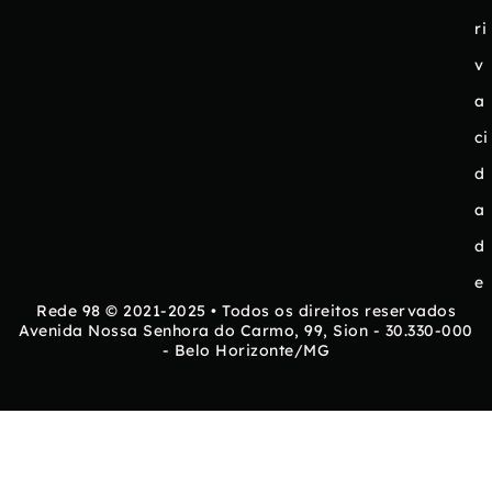
ri
v
a
ci
d
a
d
e
Rede 98 © 2021-2025 • Todos os direitos reservados
Avenida Nossa Senhora do Carmo, 99, Sion - 30.330-000
- Belo Horizonte/MG