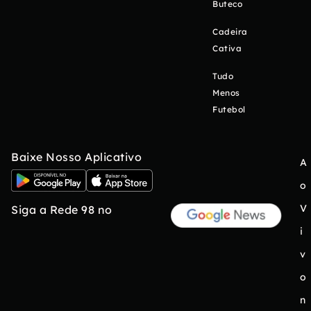
Buteco
Cadeira
Cativa
Tudo
Menos
Futebol
Baixe Nosso Aplicativo
A
o
V
Siga a Rede 98 no
i
v
o
n