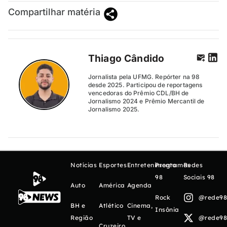
Compartilhar matéria
Thiago Cândido
Jornalista pela UFMG. Repórter na 98
desde 2025. Participou de reportagens
vencedoras do Prêmio CDL/BH de
Jornalismo 2024 e Prêmio Mercantil de
Jornalismo 2025.
Notícias
Esportes
Entretenimento
Programas
Redes
98
Sociais 98
Auto
América
Agenda
Rock
@rede98o
BH e
Atlético
Cinema,
Insônia
Região
TV e
@rede98o
Cruzeiro