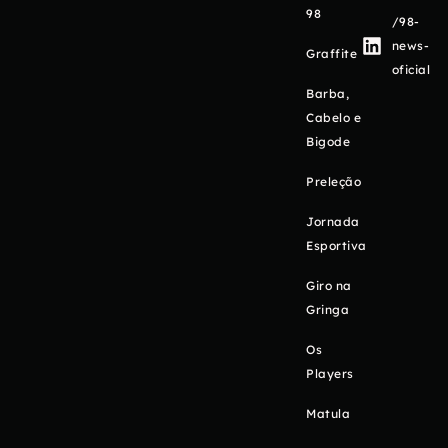
98
/98-
news-
Graffite
oficial
Barba,
Cabelo e
Bigode
Preleção
Jornada
Esportiva
Giro na
Gringa
Os
Players
Matula