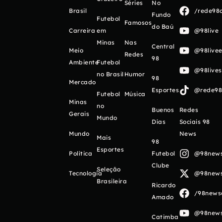
Séries
No
Brasil
/rede98o
Fundo
Futebol
Famosos
do Baú
Carreira
em
@98live
Minas
Nas
Central
Meio
@98livee
Redes
98
Ambiente
Futebol
@98live
no Brasil
Humor
98
Mercado
Esportes
@rede98o
Futebol
Música
Minas
no
Buenos
Redes
Gerais
Mundo
Días
Sociais 98
Mundo
News
Mais
98
Esportes
Política
Futebol
@98newso
Clube
Seleção
Tecnologia
@98newso
Brasileira
Ricardo
/98newso
Amado
@98newso
Catimba