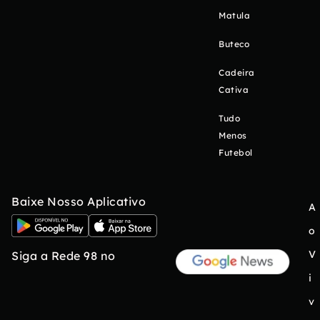
Matula
Buteco
Cadeira
Cativa
Tudo
Menos
Futebol
Baixe Nosso Aplicativo
A
o
V
Siga a Rede 98 no
i
v