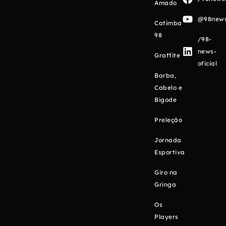
Amado
@98newso
Catimba
98
/98-
news-
Graffite
oficial
Barba,
Cabelo e
Bigode
Preleção
Jornada
Esportiva
Giro na
Gringa
Os
Players