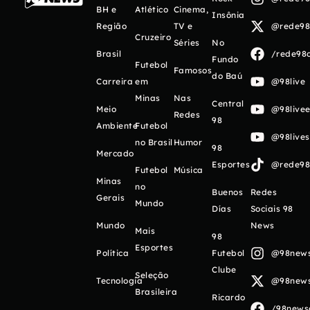
BH e
Atlético
Cinema,
Insônia
Região
TV e
@rede98o
Cruzeiro
Séries
No
Brasil
/rede98o
Fundo
Futebol
Famosos
do Baú
Carreira
em
@98live
Minas
Nas
Central
Meio
@98livee
Redes
98
Ambiente
Futebol
@98live
no Brasil
Humor
98
Mercado
Esportes
@rede98o
Futebol
Música
Minas
no
Buenos
Redes
Gerais
Mundo
Días
Sociais 98
Mundo
News
Mais
98
Esportes
Política
Futebol
@98newso
Clube
Seleção
Tecnologia
@98newso
Brasileira
Ricardo
/98newso