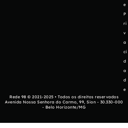
e
P
ri
v
a
ci
d
a
d
e
Rede 98 © 2021-2025 • Todos os direitos reservados
Avenida Nossa Senhora do Carmo, 99, Sion - 30.330-000
- Belo Horizonte/MG