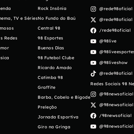
enda
Rock Insônia
@rede98oficial
nema, TV e Séries
No Fundo do Baú
@rede98oficial
mosos
Central 98
/rede98oficial
s Redes
98 Esportes
@98live
umor
Buenos Días
@98liveesporte
sica
98 Futebol Clube
@98liveshow
Ricardo Amado
@rede98oficial
Catimba 98
Redes Sociais 98 N
Graffite
@98newsoficial
Barba, Cabelo e Bigode
@98newsoficial
Preleção
/98newsoficial
Jornada Esportiva
@98newsoficial
Giro na Gringa