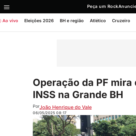
Peça um Rock
Anuncie
Ao vivo
Eleições 2026
BH e região
Atlético
Cruzeiro
Operação da PF mira 
INSS na Grande BH
Por
João Henrique do Vale
06/05/2025
08:17