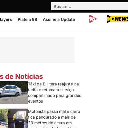
layers
Plateia 98
Assine a Update
s de Notícias
Táxi de BH terá reajuste na
tarifa e retomará serviço
compartilhado para grandes
eventos
Motorista passa mal e carro
fica pendurado a mais de
20 metros de altura em