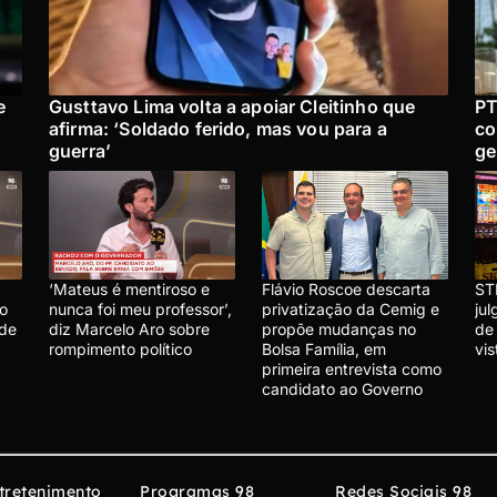
e
Gusttavo Lima volta a apoiar Cleitinho que
PT
afirma: ‘Soldado ferido, mas vou para a
co
guerra’
ge
‘Mateus é mentiroso e
Flávio Roscoe descarta
ST
lo
nunca foi meu professor’,
privatização da Cemig e
ju
 de
diz Marcelo Aro sobre
propõe mudanças no
de
rompimento político
Bolsa Família, em
vis
primeira entrevista como
candidato ao Governo
tretenimento
Programas 98
Redes Sociais 98