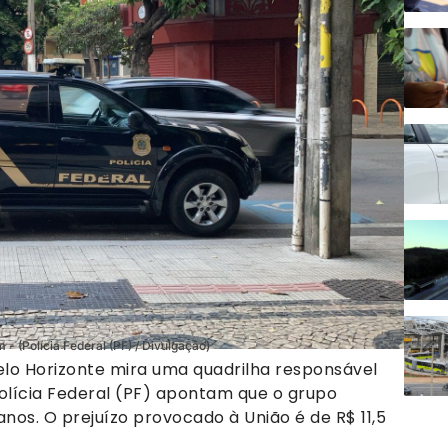
 (Polícia Federal (PF) / Divulgação)
lo Horizonte mira uma quadrilha responsável
Polícia Federal (PF) apontam que o grupo
nos. O prejuízo provocado à União é de R$ 11,5