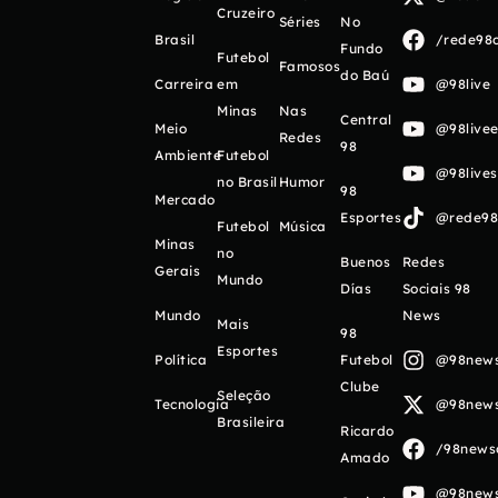
Cruzeiro
Séries
No
Brasil
/rede98o
Fundo
Futebol
Famosos
do Baú
Carreira
em
@98live
Minas
Nas
Central
Meio
@98livee
Redes
98
Ambiente
Futebol
@98live
no Brasil
Humor
98
Mercado
Esportes
@rede98o
Futebol
Música
Minas
no
Buenos
Redes
Gerais
Mundo
Días
Sociais 98
Mundo
News
Mais
98
Esportes
Política
Futebol
@98newso
Clube
Seleção
Tecnologia
@98newso
Brasileira
Ricardo
/98newso
Amado
@98newso