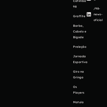
Catimba
98
/98-
news-
Graffite
oficial
Barba,
Cabelo e
Bigode
Preleção
Jornada
Esportiva
Giro na
Gringa
Os
Players
Matula