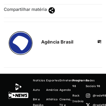
Compartilhar matéria
Agência Brasil
Notícias
Esportes
Entretenimento
Programas
Redes
98
Sociais 98
Auto
América
Agenda
Rock
@rede98o
BH e
Atlético
Cinema,
Insônia
Região
TV e
@rede98o