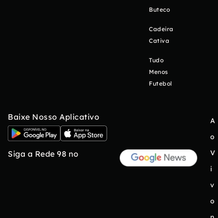
Buteco
Cadeira
Cativa
Tudo
Menos
Futebol
Baixe Nosso Aplicativo
A
o
V
Siga a Rede 98 no
i
v
o
n