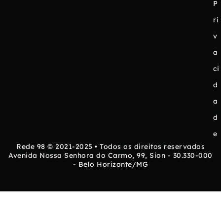
P
ri
v
a
ci
d
a
d
e
Rede 98 © 2021-2025 • Todos os direitos reservados
Avenida Nossa Senhora do Carmo, 99, Sion - 30.330-000
- Belo Horizonte/MG