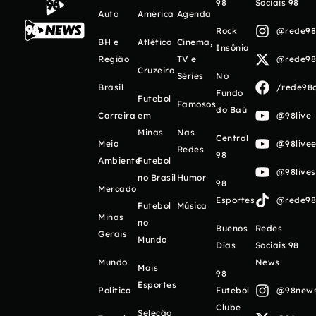
98
Sociais 98
Auto
América
Agenda
Rock
@rede98o
BH e
Atlético
Cinema,
Insônia
Região
TV e
@rede98o
Cruzeiro
Séries
No
Brasil
/rede98o
Fundo
Futebol
Famosos
do Baú
Carreira
em
@98live
Minas
Nas
Central
Meio
@98livee
Redes
98
Ambiente
Futebol
@98live
no Brasil
Humor
98
Mercado
Esportes
@rede98o
Futebol
Música
Minas
no
Buenos
Redes
Gerais
Mundo
Días
Sociais 98
Mundo
News
Mais
98
Esportes
Política
Futebol
@98newso
Clube
Seleção