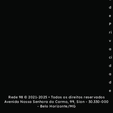
d
e
P
ri
v
a
ci
d
a
d
e
Rede 98 © 2021-2025 • Todos os direitos reservados
Avenida Nossa Senhora do Carmo, 99, Sion - 30.330-000
- Belo Horizonte/MG