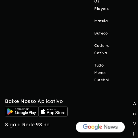
Os
Players
Matula
Buteco
Cadeira
Cativa
Tudo
Menos
Futebol
Baixe Nosso Aplicativo
A
o
V
Siga a Rede 98 no
i