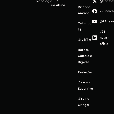
Tecnologia
@98newso
Brasileira
Ricardo
/98newso
Amado
@98newso
Catimba
98
/98-
news-
Graffite
oficial
Barba,
Cabelo e
Bigode
Preleção
Jornada
Esportiva
Giro na
Gringa