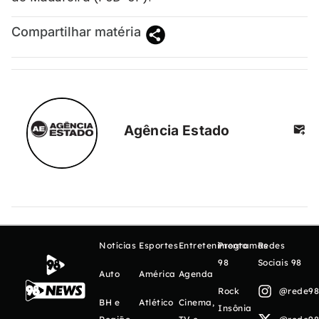
Compartilhar matéria
Agência Estado
Notícias
Esportes
Entretenimento
Programas
Redes
98
Sociais 98
Auto
América
Agenda
Rock
@rede98o
BH e
Atlético
Cinema,
Insônia