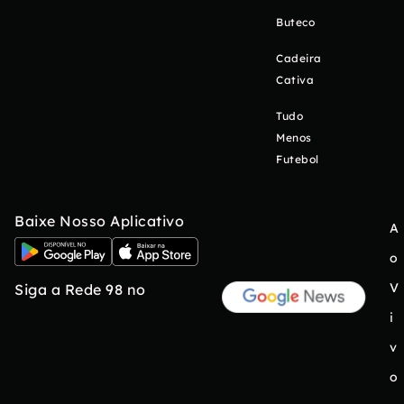
Buteco
Cadeira
Cativa
Tudo
Menos
Futebol
Baixe Nosso Aplicativo
A
o
V
Siga a Rede 98 no
i
v
o