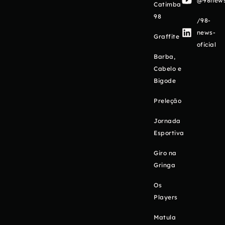
@98newso
Catimba
98
/98-
news-
Graffite
oficial
Barba,
Cabelo e
Bigode
Preleção
Jornada
Esportiva
Giro na
Gringa
Os
Players
Matula