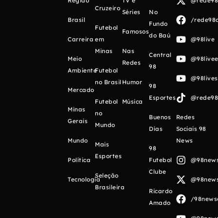
Região
TV e
@rede98o
Cruzeiro
Séries
No
Brasil
/rede98o
Fundo
Futebol
Famosos
do Baú
Carreira
em
@98live
Minas
Nas
Central
Meio
@98livee
Redes
98
Ambiente
Futebol
@98live
no Brasil
Humor
98
Mercado
Esportes
@rede98o
Futebol
Música
Minas
no
Buenos
Redes
Gerais
Mundo
Días
Sociais 98
Mundo
News
Mais
98
Esportes
Política
Futebol
@98newso
Clube
Seleção
Tecnologia
@98newso
Brasileira
Ricardo
/98newso
Amado