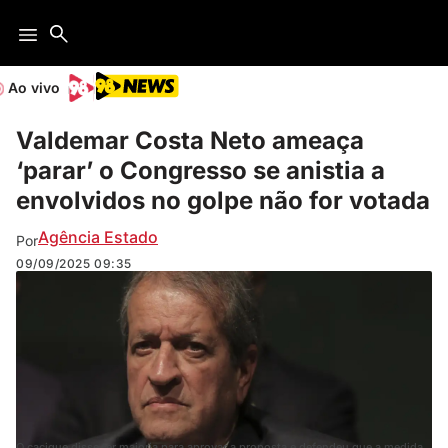
Ao vivo
Valdemar Costa Neto ameaça
‘parar’ o Congresso se anistia a
envolvidos no golpe não for votada
Agência Estado
Por
09/09/2025
09:35
O cacique disse ter maioria para aprovar a proposta e defendeu que a medida