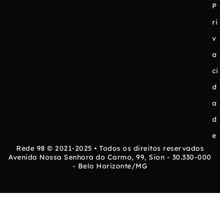
P
ri
v
a
ci
d
a
d
e
Rede 98 © 2021-2025 • Todos os direitos reservados
Avenida Nossa Senhora do Carmo, 99, Sion - 30.330-000
- Belo Horizonte/MG