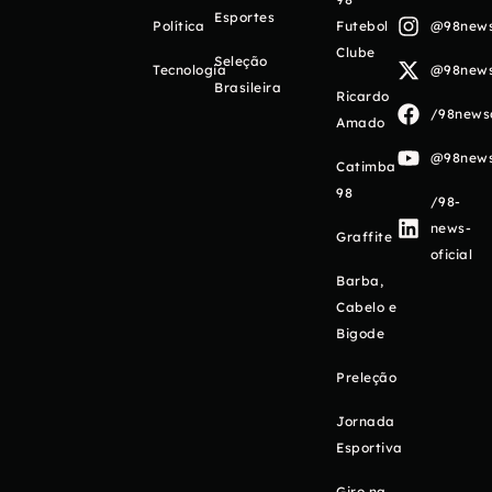
Esportes
Política
Futebol
@98newso
Clube
Seleção
Tecnologia
@98newso
Brasileira
Ricardo
/98newso
Amado
@98newso
Catimba
98
/98-
news-
Graffite
oficial
Barba,
Cabelo e
Bigode
Preleção
Jornada
Esportiva
Giro na