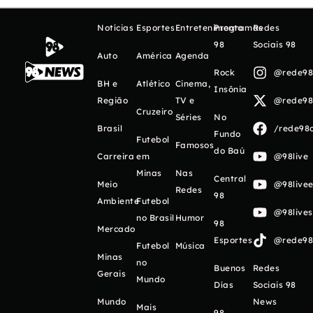
Notícias
Esportes
Entretenimento
Programas
Redes
98
Sociais 98
Auto
América
Agenda
Rock
@rede98o
BH e
Atlético
Cinema,
Insônia
Região
TV e
@rede98o
Cruzeiro
Séries
No
Brasil
/rede98o
Fundo
Futebol
Famosos
do Baú
Carreira
em
@98live
Minas
Nas
Central
Meio
@98livee
Redes
98
Ambiente
Futebol
@98live
no Brasil
Humor
98
Mercado
Esportes
@rede98o
Futebol
Música
Minas
no
Buenos
Redes
Gerais
Mundo
Días
Sociais 98
Mundo
News
Mais
98