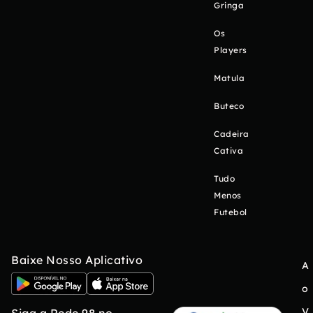
Gringa
Os
Players
Matula
Buteco
Cadeira
Cativa
Tudo
Menos
Futebol
Baixe Nosso Aplicativo
A
o
V
Siga a Rede 98 no