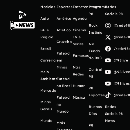
Notícias
Esportes
Entretenimento
Programas
Redes
98
Sociais 98
Auto
América
Agenda
Rock
@rede98o
BH e
Atlético
Cinema,
Insônia
Região
TV e
@rede98o
Cruzeiro
Séries
No
Brasil
/rede98o
Fundo
Futebol
Famosos
do Baú
Carreira
em
@98live
Minas
Nas
Central
Meio
@98livee
Redes
98
Ambiente
Futebol
@98live
no Brasil
Humor
98
Mercado
Esportes
@rede98o
Futebol
Música
Minas
no
Buenos
Redes
Gerais
Mundo
Días
Sociais 98
Mundo
News
Mais
98
Esportes