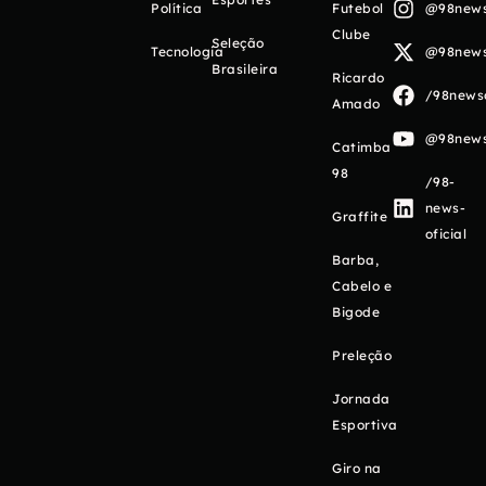
Política
Futebol
@98newso
Clube
Seleção
Tecnologia
@98newso
Brasileira
Ricardo
/98newso
Amado
@98newso
Catimba
98
/98-
news-
Graffite
oficial
Barba,
Cabelo e
Bigode
Preleção
Jornada
Esportiva
Giro na