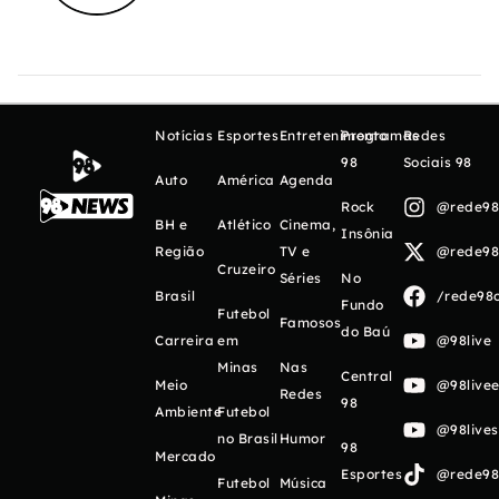
Notícias
Esportes
Entretenimento
Programas
Redes
98
Sociais 98
Auto
América
Agenda
Rock
@rede98o
BH e
Atlético
Cinema,
Insônia
Região
TV e
@rede98o
Cruzeiro
Séries
No
Brasil
/rede98o
Fundo
Futebol
Famosos
do Baú
Carreira
em
@98live
Minas
Nas
Central
Meio
@98livee
Redes
98
Ambiente
Futebol
@98live
no Brasil
Humor
98
Mercado
Esportes
@rede98o
Futebol
Música