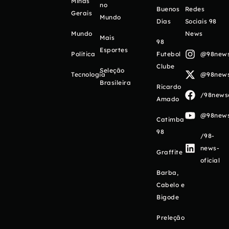
Minas
no
Buenos
Redes
Gerais
Mundo
Días
Sociais 98
Mundo
News
Mais
98
Esportes
Política
Futebol
@98newso
Clube
Seleção
Tecnologia
@98newso
Brasileira
Ricardo
/98newso
Amado
@98newso
Catimba
98
/98-
news-
Graffite
oficial
Barba,
Cabelo e
Bigode
Preleção