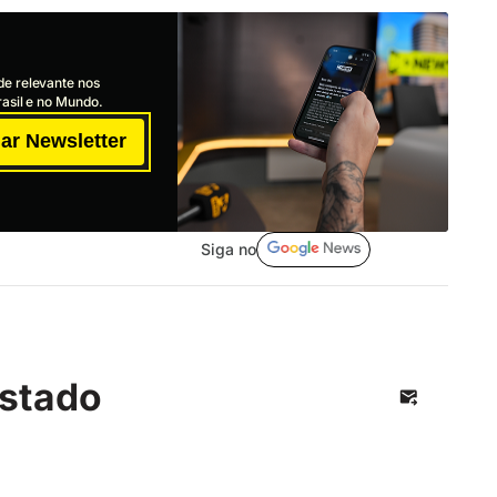
de relevante nos
asil e no Mundo.
ar Newsletter
Siga no
stado