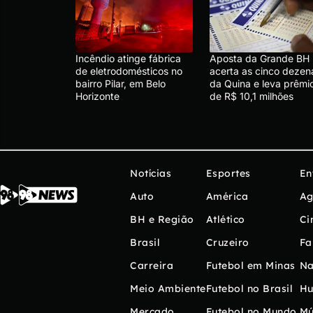
Incêndio atinge fábrica
Aposta da Grande BH
de eletrodomésticos no
acerta as cinco dezen
bairro Pilar, em Belo
da Quina e leva prêmi
Horizonte
de R$ 10,1 milhões
Notícias
Esportes
En
Auto
América
Ag
BH e Região
Atlético
Ci
Brasil
Cruzeiro
Fa
Carreira
Futebol em Minas
Na
Meio Ambiente
Futebol no Brasil
H
Mercado
Futebol no Mundo
Mú