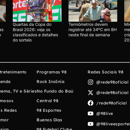
Quartas da Copa do
Termômetros devem
Mi
as
Brasil 2026: veja os
registrar até 34ºC em BH
me
o
classificados e detalhes
neste final de semana
cr
do sorteio
20
tretenimento
Programas 98
Redes Sociais 98
enda
Rock Insônia
@rede98oficial
nema, TV e Séries
No Fundo do Baú
@rede98oficial
mosos
Central 98
/rede98oficial
s Redes
98 Esportes
@98live
umor
Buenos Días
@98liveesporte
sica
98 Futebol Clube