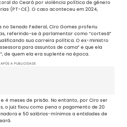
itoral do Ceará por violência política de gênero
arias (PT-CE). O caso aconteceu em 2024,
a no Senado Federal, Ciro Gomes proferiu
as, referindo-se à parlamentar como “cortesã”
alificando sua carreira política. O ex-ministro
assessora para assuntos de cama” e que ela
”, de quem ela era suplente na época.
 APÓS A PUBLICIDADE
e 4 meses de prisão. No entanto, por Ciro ser
s, o juiz fixou como pena o pagamento de 20
enadora e 50 salários-mínimos a entidades de
eará.