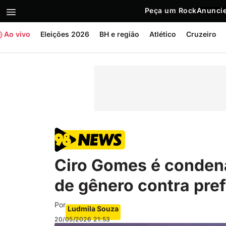
Peça um Rock
Anuncie
Ao vivo
Eleições 2026
BH e região
Atlético
Cruzeiro
Ciro Gomes é condena
de gênero contra pre
Por
Ludmila Souza
20/05/2026
21:53