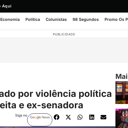
 Aqui
Economia
Política
Colunistas
98 Segundos
Promo Os P
PUBLICIDADE
Mai
do por violência política
feita e ex-senadora
Siga no