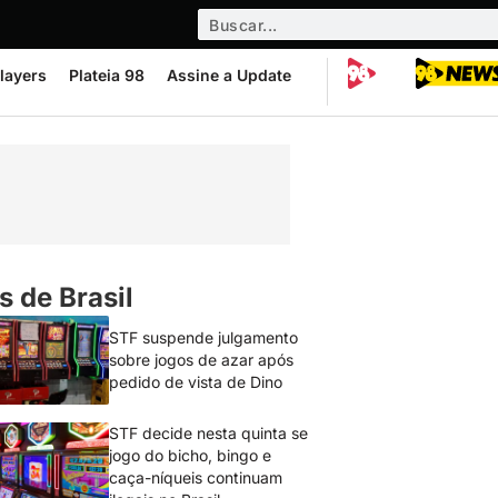
layers
Plateia 98
Assine a Update
s de Brasil
STF suspende julgamento
sobre jogos de azar após
pedido de vista de Dino
STF decide nesta quinta se
jogo do bicho, bingo e
caça-níqueis continuam