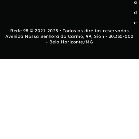
a
d
e
Rede 98 © 2021-2025 • Todos os direitos reservados
Avenida Nossa Senhora do Carmo, 99, Sion - 30.330-000
- Belo Horizonte/MG