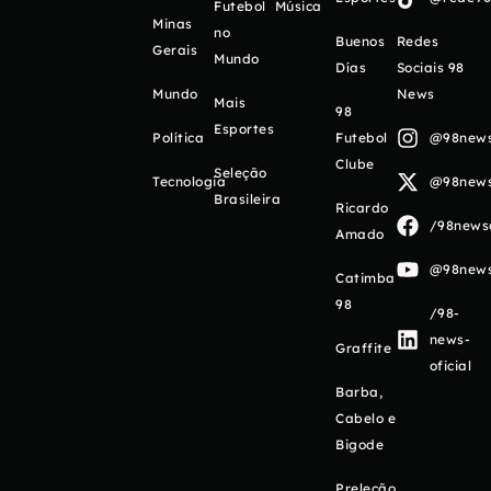
Futebol
Música
Minas
no
Buenos
Redes
Gerais
Mundo
Días
Sociais 98
Mundo
News
Mais
98
Esportes
Política
Futebol
@98newso
Clube
Seleção
Tecnologia
@98newso
Brasileira
Ricardo
/98newso
Amado
@98newso
Catimba
98
/98-
news-
Graffite
oficial
Barba,
Cabelo e
Bigode
Preleção