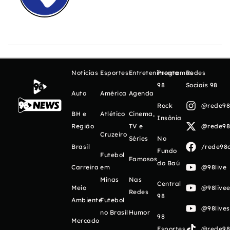
Notícias
Esportes
Entretenimento
Programas
Redes
98
Sociais 98
Auto
América
Agenda
Rock
@rede98o
BH e
Atlético
Cinema,
Insônia
Região
TV e
@rede98o
Cruzeiro
Séries
No
Brasil
/rede98o
Fundo
Futebol
Famosos
do Baú
Carreira
em
@98live
Minas
Nas
Central
Meio
@98livee
Redes
98
Ambiente
Futebol
@98live
no Brasil
Humor
98
Mercado
Esportes
@rede98o