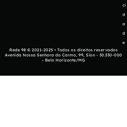
ci
d
a
d
e
Rede 98 © 2021-2025 • Todos os direitos reservados
Avenida Nossa Senhora do Carmo, 99, Sion - 30.330-000
- Belo Horizonte/MG