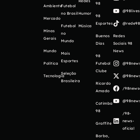
Redes
98
Ambiente
Futebol
@98live
no Brasil
Humor
98
Mercado
Esportes
@rede98o
Futebol
Música
Minas
no
Buenos
Redes
Gerais
Mundo
Días
Sociais 98
Mundo
News
Mais
98
Esportes
Política
Futebol
@98newso
Clube
Seleção
Tecnologia
@98newso
Brasileira
Ricardo
/98newso
Amado
@98newso
Catimba
98
/98-
news-
Graffite
oficial
Barba,