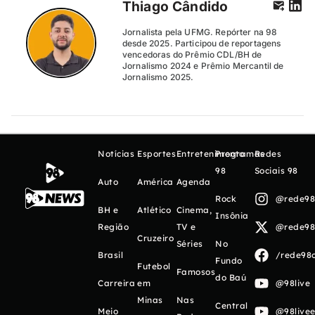
Thiago Cândido
Jornalista pela UFMG. Repórter na 98
desde 2025. Participou de reportagens
vencedoras do Prêmio CDL/BH de
Jornalismo 2024 e Prêmio Mercantil de
Jornalismo 2025.
Notícias
Esportes
Entretenimento
Programas
Redes
98
Sociais 98
Auto
América
Agenda
Rock
@rede98o
BH e
Atlético
Cinema,
Insônia
Região
TV e
@rede98o
Cruzeiro
Séries
No
Brasil
/rede98o
Fundo
Futebol
Famosos
do Baú
Carreira
em
@98live
Minas
Nas
Central
Meio
@98livee