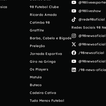
@98liveesporte
sica
98 Futebol Clube
@98liveshow
Ricardo Amado
@rede98oficial
Catimba 98
Redes Sociais 98 N
Graffite
@98newsoficial
Barba, Cabelo e Bigode
@98newsoficial
Preleção
/98newsoficial
Jornada Esportiva
@98newsoficial
Giro na Gringa
Os Players
/98-news-oficia
Matula
Buteco
Cadeira Cativa
Tudo Menos Futebol