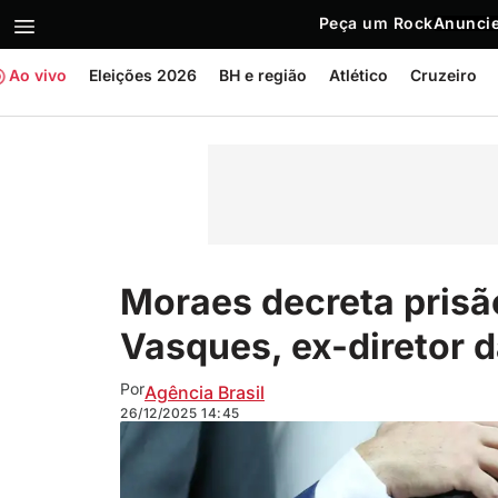
Peça um Rock
Anuncie
Ao vivo
Eleições 2026
BH e região
Atlético
Cruzeiro
Moraes decreta prisão
Vasques, ex-diretor 
Por
Agência Brasil
26/12/2025
14:45