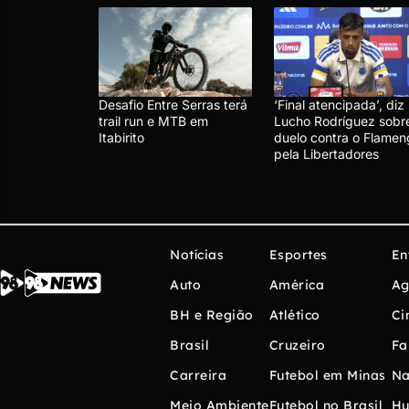
Desafio Entre Serras terá
‘Final atencipada’, diz
trail run e MTB em
Lucho Rodríguez sobr
Itabirito
duelo contra o Flamen
pela Libertadores
Notícias
Esportes
En
Auto
América
Ag
BH e Região
Atlético
Ci
Brasil
Cruzeiro
Fa
Carreira
Futebol em Minas
Na
Meio Ambiente
Futebol no Brasil
H