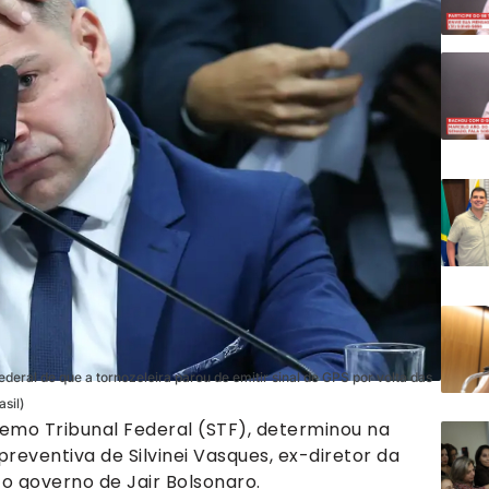
deral de que a tornozeleira parou de emitir sinal de GPS por volta das
sil)
emo Tribunal Federal (STF), determinou na
preventiva de Silvinei Vasques, ex-diretor da
 o governo de Jair Bolsonaro.