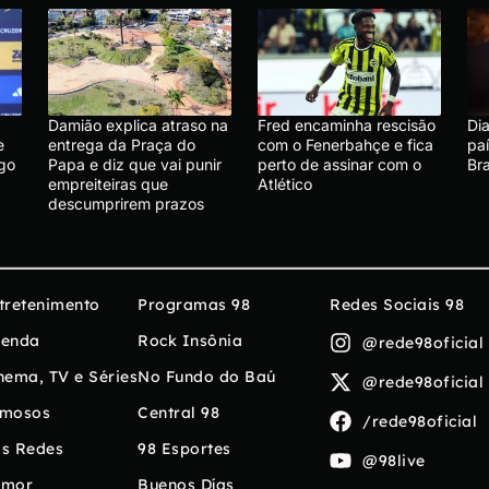
Damião explica atraso na
Fred encaminha rescisão
Dia
e
entrega da Praça do
com o Fenerbahçe e fica
pa
go
Papa e diz que vai punir
perto de assinar com o
Br
empreiteiras que
Atlético
descumprirem prazos
tretenimento
Programas 98
Redes Sociais 98
enda
Rock Insônia
@rede98oficial
nema, TV e Séries
No Fundo do Baú
@rede98oficial
mosos
Central 98
/rede98oficial
s Redes
98 Esportes
@98live
umor
Buenos Días