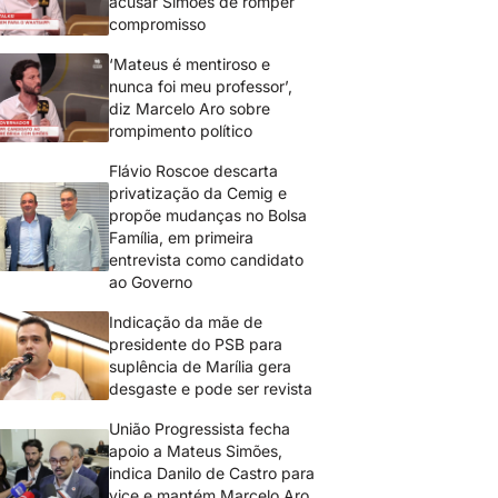
acusar Simões de romper
compromisso
‘Mateus é mentiroso e
nunca foi meu professor’,
diz Marcelo Aro sobre
rompimento político
Flávio Roscoe descarta
privatização da Cemig e
propõe mudanças no Bolsa
Família, em primeira
entrevista como candidato
ao Governo
Indicação da mãe de
presidente do PSB para
suplência de Marília gera
desgaste e pode ser revista
União Progressista fecha
apoio a Mateus Simões,
indica Danilo de Castro para
vice e mantém Marcelo Aro