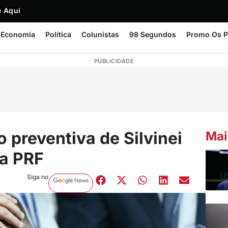
 Aqui
Economia
Política
Colunistas
98 Segundos
Promo Os P
PUBLICIDADE
 preventiva de Silvinei
Mai
da PRF
Siga no