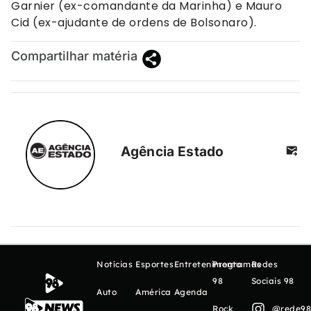
Garnier (ex-comandante da Marinha) e Mauro
Cid (ex-ajudante de ordens de Bolsonaro).
Compartilhar matéria
Agência Estado
Notícias
Esportes
Entretenimento
Programas
Redes
98
Sociais 98
Auto
América
Agenda
Rock
@rede98o