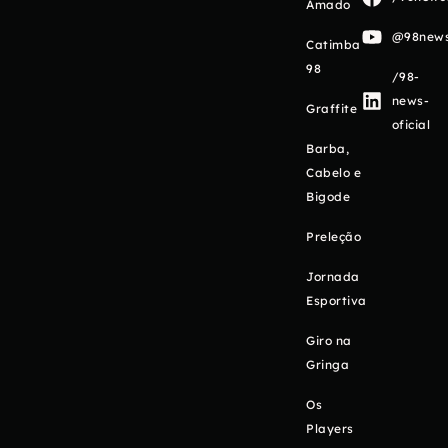
Amado
@98newso
Catimba
98
/98-
news-
Graffite
oficial
Barba,
Cabelo e
Bigode
Preleção
Jornada
Esportiva
Giro na
Gringa
Os
Players