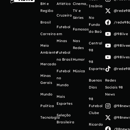
BH e
Atlético
Cinema,
Insônia
Região
TV e
@rede98o
Cruzeiro
Séries
No
Brasil
/rede98o
Fundo
Futebol
Famosos
do Baú
Carreira
em
@98live
Minas
Nas
Central
Meio
@98livee
Redes
98
Ambiente
Futebol
@98live
no Brasil
Humor
98
Mercado
Esportes
@rede98o
Futebol
Música
Minas
no
Buenos
Redes
Gerais
Mundo
Días
Sociais 98
Mundo
News
Mais
98
Esportes
Política
Futebol
@98newso
Clube
Seleção
Tecnologia
@98newso
Brasileira
Ricardo
/98newso