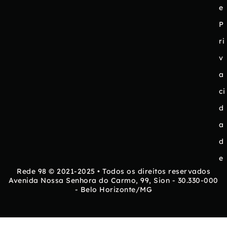
e
P
ri
v
a
ci
d
a
d
e
Rede 98 © 2021-2025 • Todos os direitos reservados
Avenida Nossa Senhora do Carmo, 99, Sion - 30.330-000
- Belo Horizonte/MG