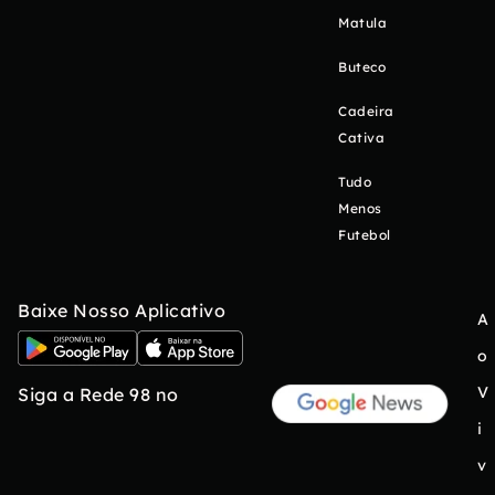
Matula
Buteco
Cadeira
Cativa
Tudo
Menos
Futebol
Baixe Nosso Aplicativo
A
o
V
Siga a Rede 98 no
i
v