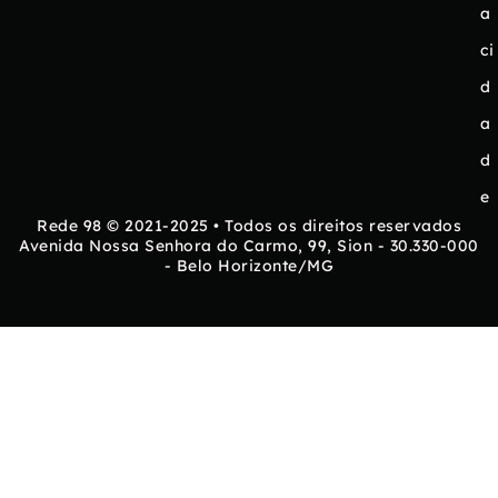
a
ci
d
a
d
e
Rede 98 © 2021-2025 • Todos os direitos reservados
Avenida Nossa Senhora do Carmo, 99, Sion - 30.330-000
- Belo Horizonte/MG