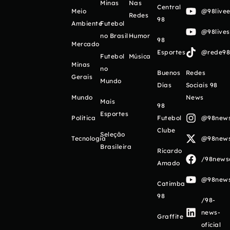
Minas
Nas
Central
Meio
@98livee
Redes
98
Ambiente
Futebol
@98live
no Brasil
Humor
98
Mercado
Esportes
@rede98o
Futebol
Música
Minas
no
Buenos
Redes
Gerais
Mundo
Días
Sociais 98
Mundo
News
Mais
98
Esportes
Política
Futebol
@98newso
Clube
Seleção
Tecnologia
@98newso
Brasileira
Ricardo
/98newso
Amado
@98newso
Catimba
98
/98-
news-
Graffite
oficial