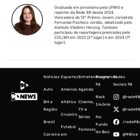
Graduada em jornalismo pela UFMG e
repórter da Rede 98 desde 2024.
Vencedora do 13° Prêmio Jovem Jornalista
Fernando Pacheco Jordão, idealizado pelo
Instituto Vladimir Herzog. Também
participou de reportagens premiadas pela
CDL/BH em 2022 (2º lugar) e em 2024 (1º
lugar).
Notícias
Esportes
Entretenimento
Programas
Redes
98
Sociais 98
Auto
América
Agenda
Rock
@rede98o
BH e
Atlético
Cinema,
Insônia
Região
TV e
@rede98o
Cruzeiro
Séries
No
Brasil
/rede98o
Fundo
Futebol
Famosos
do Baú
Carreira
em
@98live