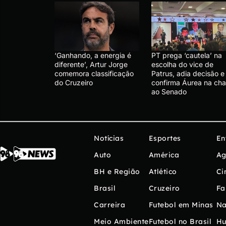
‘Ganhando, a energia é
PT prega ‘cautela’ na
diferente’, Artur Jorge
escolha do vice de
comemora classificação
Patrus, adia decisão e
do Cruzeiro
confirma Áurea na ch
ao Senado
Notícias
Esportes
En
Auto
América
Ag
BH e Região
Atlético
Ci
Brasil
Cruzeiro
Fa
Carreira
Futebol em Minas
Na
Meio Ambiente
Futebol no Brasil
H