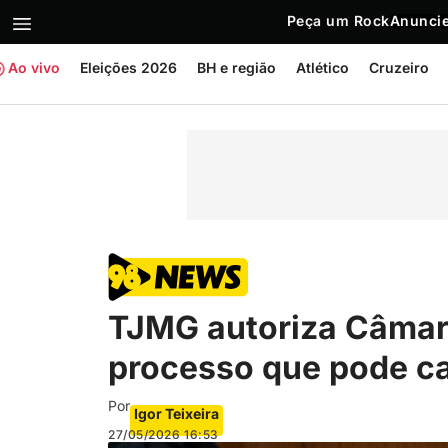
Peça um Rock
Anuncie
Ao vivo
Eleições 2026
BH e região
Atlético
Cruzeiro
TJMG autoriza Câmar
processo que pode c
Por
Igor Teixeira
27/05/2026
16:53