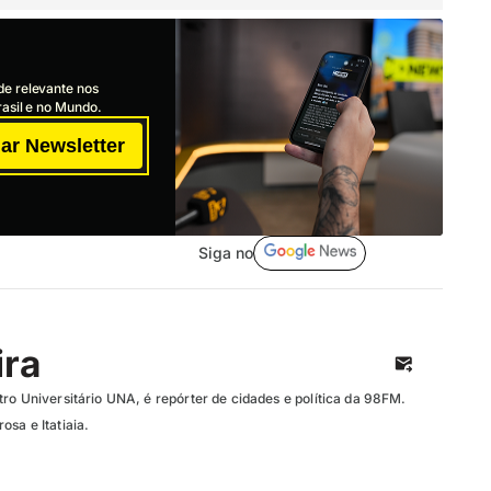
de relevante nos
asil e no Mundo.
ar Newsletter
Siga no
ira
ro Universitário UNA, é repórter de cidades e política da 98FM.
sa e Itatiaia.