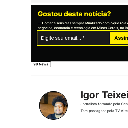
Gostou desta notícia?
→
Comece seus dias sempre atualizado com o que rola 
negócios, economia e tecnologia em Minas Gerais, no Br
Assin
98 News
Igor Teixe
Jornalista formado pelo Cent
Tem passagens pela TV Altero