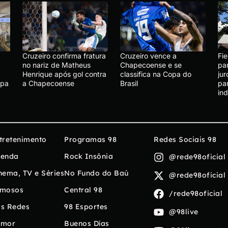
Cruzeiro confirma fratura
Cruzeiro vence a
Fie
no nariz de Matheus
Chapecoense e se
pa
Henrique após gol contra
classifica na Copa do
ju
apa
a Chapecoense
Brasil
par
ind
tretenimento
Programas 98
Redes Sociais 98
enda
Rock Insônia
@rede98oficial
nema, TV e Séries
No Fundo do Baú
@rede98oficial
mosos
Central 98
/rede98oficial
s Redes
98 Esportes
@98live
umor
Buenos Días