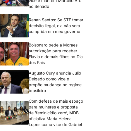
vice e mantém Marcelo Aro
ao Senado
Renan Santos: Se STF tomar
decisão ilegal, ela não será
cumprida em meu governo
Bolsonaro pede a Moraes
autorização para receber
Flávio e demais filhos no Dia
dos Pais
Augusto Cury anuncia Júlio
Delgado como vice e
propõe mudança no regime
brasileiro
Com defesa de mais espaço
para mulheres e proposta
de ‘feminicídio zero’, MDB
oficializa Maria Helena
Lopes como vice de Gabriel