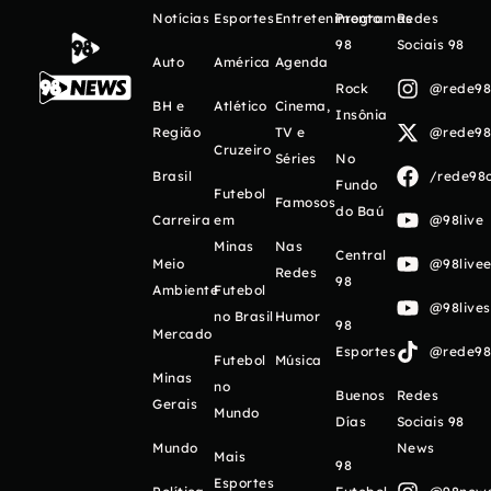
Notícias
Esportes
Entretenimento
Programas
Redes
98
Sociais 98
Auto
América
Agenda
Rock
@rede98o
BH e
Atlético
Cinema,
Insônia
Região
TV e
@rede98o
Cruzeiro
Séries
No
Brasil
/rede98o
Fundo
Futebol
Famosos
do Baú
Carreira
em
@98live
Minas
Nas
Central
Meio
@98livee
Redes
98
Ambiente
Futebol
@98live
no Brasil
Humor
98
Mercado
Esportes
@rede98o
Futebol
Música
Minas
no
Buenos
Redes
Gerais
Mundo
Días
Sociais 98
Mundo
News
Mais
98
Esportes