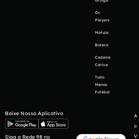
Gringa
Os
Players
Matula
Buteco
Cadeira
Cativa
Tudo
Menos
Futebol
Baixe Nosso Aplicativo
A
o
V
Siga a Rede 98 no