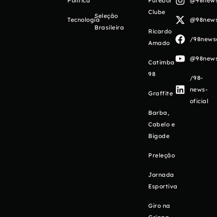
Política
Futebol
@98newso
Clube
Seleção
Tecnologia
@98newso
Brasileira
Ricardo
/98newso
Amado
@98newso
Catimba
98
/98-
news-
Graffite
oficial
Barba,
Cabelo e
Bigode
Preleção
Jornada
Esportiva
Giro na