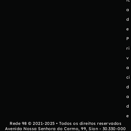
ic
a
d
e
P
ri
v
a
ci
d
a
d
e
Rede 98 © 2021-2025 • Todos os direitos reservados
Avenida Nossa Senhora do Carmo, 99, Sion - 30.330-000