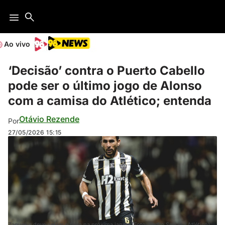
Ao vivo
‘Decisão’ contra o Puerto Cabello
pode ser o último jogo de Alonso
com a camisa do Atlético; entenda
Otávio Rezende
Por
27/05/2026
15:15
Zagueiro deve deixar o Galo na próxima janela (Foto: Pedro Souza / Atlético)