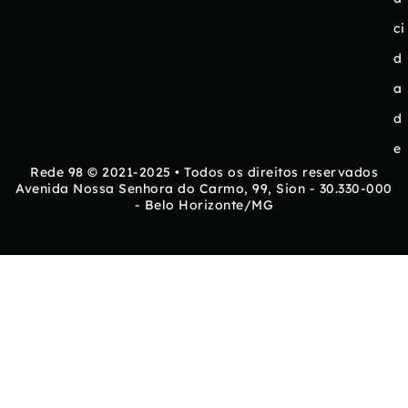
ci
d
a
d
e
Rede 98 © 2021-2025 • Todos os direitos reservados
Avenida Nossa Senhora do Carmo, 99, Sion - 30.330-000
- Belo Horizonte/MG