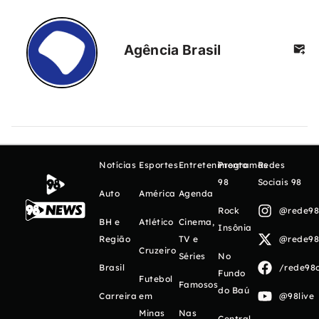
Agência Brasil
Notícias
Esportes
Entretenimento
Programas
Redes
98
Sociais 98
Auto
América
Agenda
Rock
@rede98o
BH e
Atlético
Cinema,
Insônia
Região
TV e
@rede98o
Cruzeiro
Séries
No
Brasil
/rede98o
Fundo
Futebol
Famosos
do Baú
Carreira
em
@98live
Minas
Nas
Central