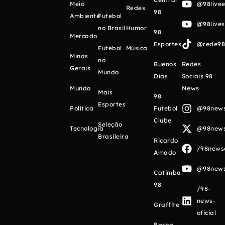
Meio
@98livee
Redes
98
Ambiente
Futebol
@98live
no Brasil
Humor
98
Mercado
Esportes
@rede98o
Futebol
Música
Minas
no
Buenos
Redes
Gerais
Mundo
Días
Sociais 98
Mundo
News
Mais
98
Esportes
Política
Futebol
@98newso
Clube
Seleção
Tecnologia
@98newso
Brasileira
Ricardo
/98newso
Amado
@98newso
Catimba
98
/98-
news-
Graffite
oficial
Barba,