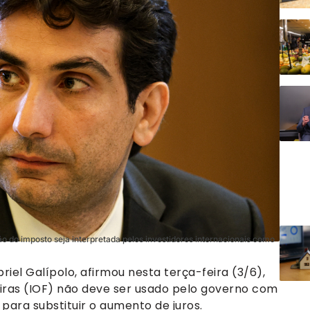
o do imposto seja interpretada pelos investidores internacionais como
iel Galípolo, afirmou nesta terça-feira (3/6),
ras (IOF) não deve ser usado pelo governo com
para substituir o aumento de juros.