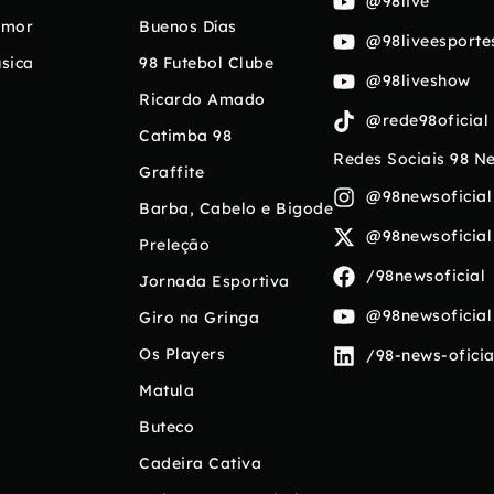
@98live
umor
Buenos Días
@98liveesporte
sica
98 Futebol Clube
@98liveshow
Ricardo Amado
@rede98oficial
Catimba 98
Redes Sociais 98 N
Graffite
@98newsoficial
Barba, Cabelo e Bigode
@98newsoficial
Preleção
/98newsoficial
Jornada Esportiva
@98newsoficial
Giro na Gringa
Os Players
/98-news-oficia
Matula
Buteco
Cadeira Cativa