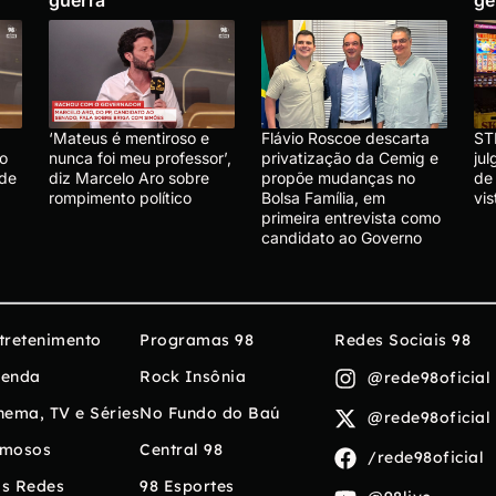
‘Mateus é mentiroso e
Flávio Roscoe descarta
ST
lo
nunca foi meu professor’,
privatização da Cemig e
ju
 de
diz Marcelo Aro sobre
propõe mudanças no
de
rompimento político
Bolsa Família, em
vis
primeira entrevista como
candidato ao Governo
tretenimento
Programas 98
Redes Sociais 98
enda
Rock Insônia
@rede98oficial
nema, TV e Séries
No Fundo do Baú
@rede98oficial
mosos
Central 98
/rede98oficial
s Redes
98 Esportes