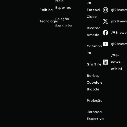
Mais
98
Esportes
Política
Futebol
@98newso
Clube
Seleção
Tecnologia
@98newso
Brasileira
Ricardo
/98newso
Amado
@98newso
Catimba
98
/98-
news-
Graffite
oficial
Barba,
Cabelo e
Bigode
Preleção
Jornada
Esportiva