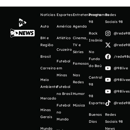
Notícias
Esportes
Entretenimento
Programas
Redes
98
Sociais 98
Auto
América
Agenda
Rock
@rede98o
BH e
Atlético
Cinema,
Insônia
Região
TV e
@rede98o
Cruzeiro
Séries
No
Brasil
/rede98o
Fundo
Futebol
Famosos
do Baú
Carreira
em
@98live
Minas
Nas
Central
Meio
@98livee
Redes
98
Ambiente
Futebol
@98live
no Brasil
Humor
98
Mercado
Esportes
@rede98o
Futebol
Música
Minas
no
Buenos
Redes
Gerais
Mundo
Días
Sociais 98
Mundo
News