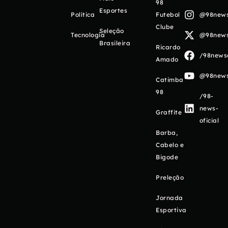
98
Esportes
Política
Futebol
@98newso
Clube
Seleção
Tecnologia
@98newso
Brasileira
Ricardo
/98newso
Amado
@98newso
Catimba
98
/98-
news-
Graffite
oficial
Barba,
Cabelo e
Bigode
Preleção
Jornada
Esportiva