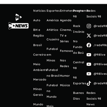
Notícias
Esportes
Entretenimento
Programas
Redes
98
Sociais 98
Auto
América
Agenda
Rock
@rede98o
BH e
Atlético
Cinema,
Insônia
Região
TV e
@rede98o
Cruzeiro
Séries
No
Brasil
/rede98o
Fundo
Futebol
Famosos
do Baú
Carreira
em
@98live
Minas
Nas
Central
Meio
@98livee
Redes
98
Ambiente
Futebol
@98live
no Brasil
Humor
98
Mercado
Esportes
@rede98o
Futebol
Música
Minas
no
Buenos
Redes
Gerais
Mundo
Días
Sociais 98
Mundo
News
Mais