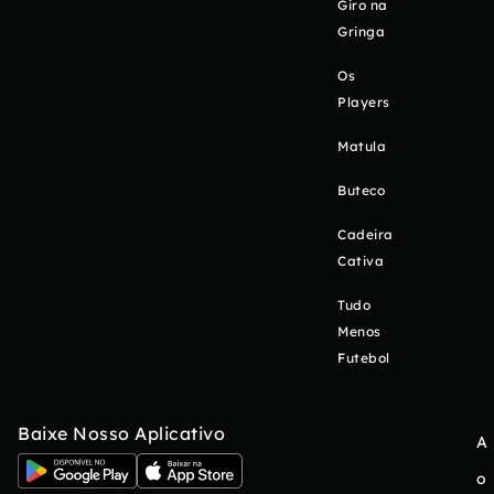
Giro na
Gringa
Os
Players
Matula
Buteco
Cadeira
Cativa
Tudo
Menos
Futebol
Baixe Nosso Aplicativo
A
o