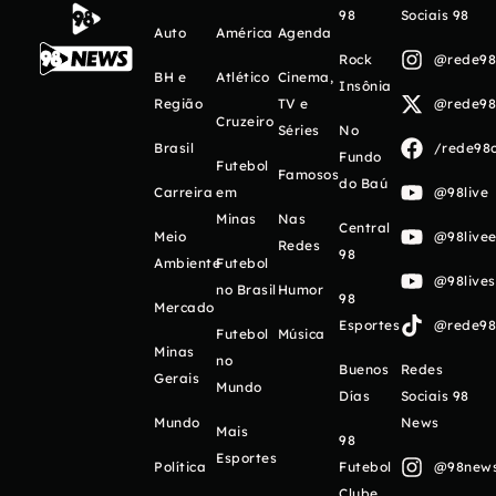
98
Sociais 98
Auto
América
Agenda
Rock
@rede98o
BH e
Atlético
Cinema,
Insônia
Região
TV e
@rede98o
Cruzeiro
Séries
No
Brasil
/rede98o
Fundo
Futebol
Famosos
do Baú
Carreira
em
@98live
Minas
Nas
Central
Meio
@98livee
Redes
98
Ambiente
Futebol
@98live
no Brasil
Humor
98
Mercado
Esportes
@rede98o
Futebol
Música
Minas
no
Buenos
Redes
Gerais
Mundo
Días
Sociais 98
Mundo
News
Mais
98
Esportes
Política
Futebol
@98newso
Clube