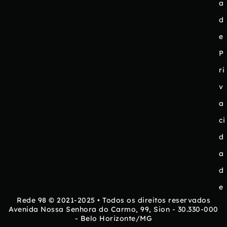
a
d
e
P
ri
v
a
ci
d
a
d
e
Rede 98 © 2021-2025 • Todos os direitos reservados
Avenida Nossa Senhora do Carmo, 99, Sion - 30.330-000
- Belo Horizonte/MG