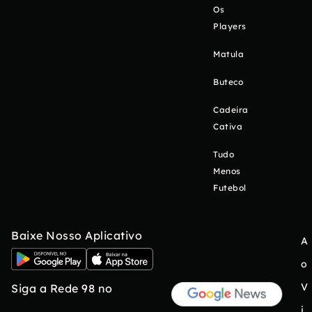
Os
Players
Matula
Buteco
Cadeira
Cativa
Tudo
Menos
Futebol
Baixe Nosso Aplicativo
A
o
V
Siga a Rede 98 no
i