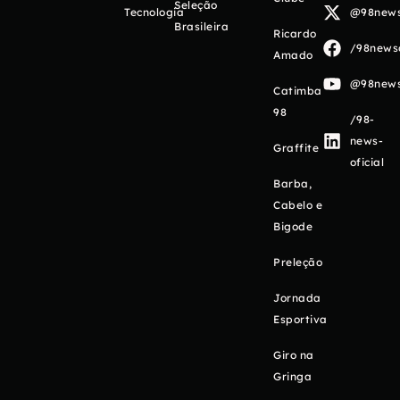
Seleção
Tecnologia
@98newso
Brasileira
Ricardo
/98newso
Amado
@98newso
Catimba
98
/98-
news-
Graffite
oficial
Barba,
Cabelo e
Bigode
Preleção
Jornada
Esportiva
Giro na
Gringa