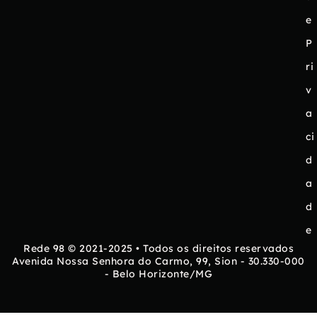
e
P
ri
v
a
ci
d
a
d
e
Rede 98 © 2021-2025 • Todos os direitos reservados
Avenida Nossa Senhora do Carmo, 99, Sion - 30.330-000
- Belo Horizonte/MG