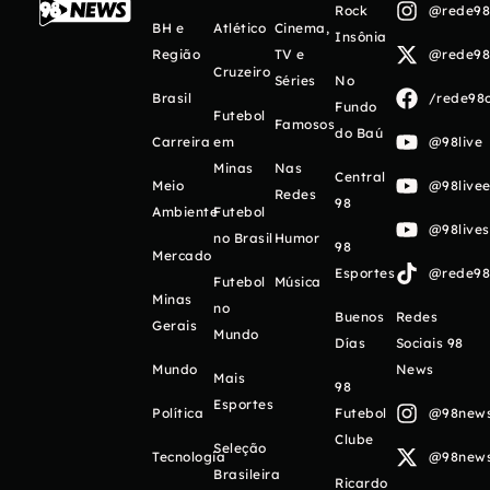
Rock
@rede98o
BH e
Atlético
Cinema,
Insônia
Região
TV e
@rede98o
Cruzeiro
Séries
No
Brasil
/rede98o
Fundo
Futebol
Famosos
do Baú
Carreira
em
@98live
Minas
Nas
Central
Meio
@98livee
Redes
98
Ambiente
Futebol
@98live
no Brasil
Humor
98
Mercado
Esportes
@rede98o
Futebol
Música
Minas
no
Buenos
Redes
Gerais
Mundo
Días
Sociais 98
Mundo
News
Mais
98
Esportes
Política
Futebol
@98newso
Clube
Seleção
Tecnologia
@98newso
Brasileira
Ricardo