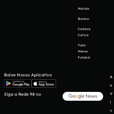
Matula
Buteco
Cadeira
Cativa
Tudo
Menos
Futebol
Baixe Nosso Aplicativo
A
o
V
Siga a Rede 98 no
i
v