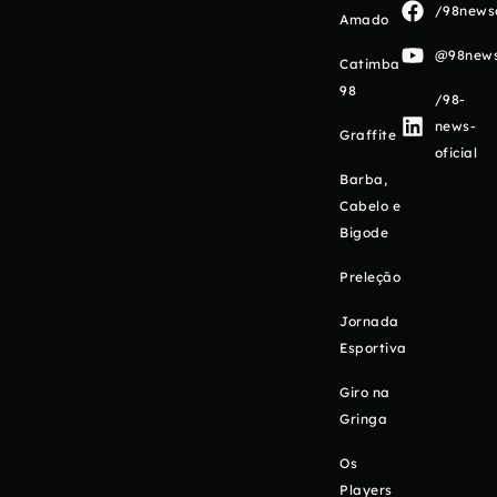
/98newso
Amado
@98newso
Catimba
98
/98-
news-
Graffite
oficial
Barba,
Cabelo e
Bigode
Preleção
Jornada
Esportiva
Giro na
Gringa
Os
Players