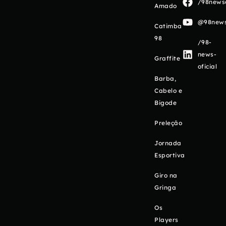
/98newso
Amado
@98newso
Catimba
98
/98-
news-
Graffite
oficial
Barba,
Cabelo e
Bigode
Preleção
Jornada
Esportiva
Giro na
Gringa
Os
Players