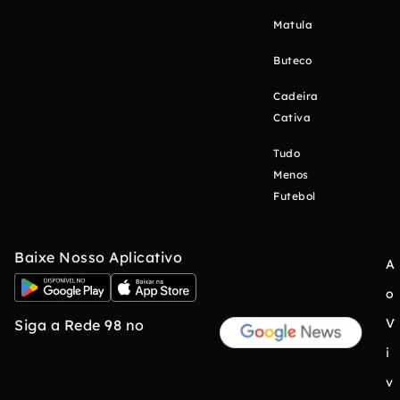
Matula
Buteco
Cadeira
Cativa
Tudo
Menos
Futebol
Baixe Nosso Aplicativo
A
o
V
Siga a Rede 98 no
i
v