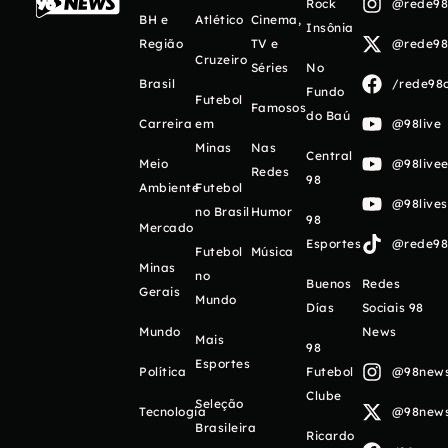
Rock
@rede98o
BH e
Atlético
Cinema,
Insônia
Região
TV e
@rede98o
Cruzeiro
Séries
No
Brasil
/rede98o
Fundo
Futebol
Famosos
do Baú
Carreira
em
@98live
Minas
Nas
Central
Meio
@98livee
Redes
98
Ambiente
Futebol
@98live
no Brasil
Humor
98
Mercado
Esportes
@rede98o
Futebol
Música
Minas
no
Buenos
Redes
Gerais
Mundo
Días
Sociais 98
Mundo
News
Mais
98
Esportes
Política
Futebol
@98newso
Clube
Seleção
Tecnologia
@98newso
Brasileira
Ricardo