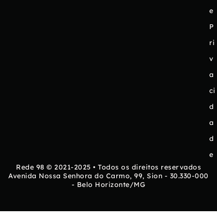
e
P
ri
v
a
ci
d
a
d
e
Rede 98 © 2021-2025 • Todos os direitos reservados
Avenida Nossa Senhora do Carmo, 99, Sion - 30.330-000
- Belo Horizonte/MG