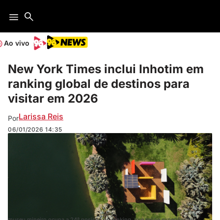
Ao vivo
New York Times inclui Inhotim em
ranking global de destinos para
visitar em 2026
Larissa Reis
Por
06/01/2026
14:35
museu mineiro ocupa a 24ª posição do ranking, que reúne experiências