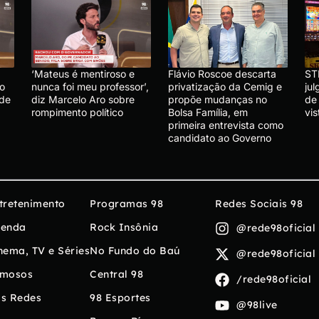
‘Mateus é mentiroso e
Flávio Roscoe descarta
ST
lo
nunca foi meu professor’,
privatização da Cemig e
ju
 de
diz Marcelo Aro sobre
propõe mudanças no
de
rompimento político
Bolsa Família, em
vis
primeira entrevista como
candidato ao Governo
tretenimento
Programas 98
Redes Sociais 98
enda
Rock Insônia
@rede98oficial
nema, TV e Séries
No Fundo do Baú
@rede98oficial
mosos
Central 98
/rede98oficial
s Redes
98 Esportes
@98live