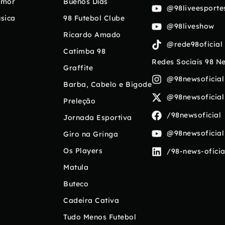
umor
Buenos Días
@98liveesporte
sica
98 Futebol Clube
@98liveshow
Ricardo Amado
@rede98oficial
Catimba 98
Redes Sociais 98 N
Graffite
@98newsoficial
Barba, Cabelo e Bigode
@98newsoficial
Preleção
/98newsoficial
Jornada Esportiva
@98newsoficial
Giro na Gringa
Os Players
/98-news-oficia
Matula
Buteco
Cadeira Cativa
Tudo Menos Futebol