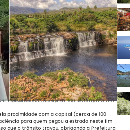
o emergencial com o DER para organizar o trânsito na região da Serra
pela proximidade com a capital (cerca de 100
paciência para quem pegou a estrada neste fim
nso que o trânsito travou, obrigando a Prefeitura