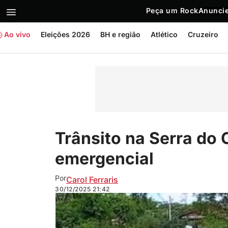
Peça um Rock
Anuncie
Ao vivo
Eleições 2026
BH e região
Atlético
Cruzeiro
Trânsito na Serra do 
emergencial
Por
Carol Ferraris
30/12/2025
21:42