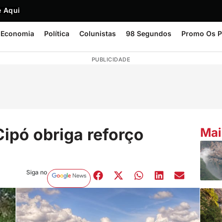
 Aqui
Economia
Política
Colunistas
98 Segundos
Promo Os P
PUBLICIDADE
Cipó obriga reforço
Mai
Siga no