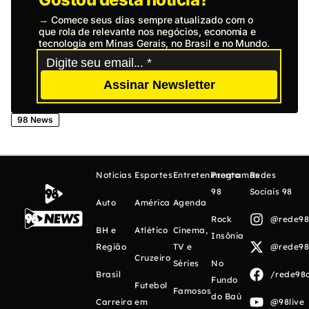
→
Comece seus dias sempre atualizado com o
que rola de relevante nos negócios, economia e
tecnologia em Minas Gerais, no Brasil e no Mundo.
Assinar Newsletter
98 News
Notícias
Esportes
Entretenimento
Programas
Redes
98
Sociais 98
Auto
América
Agenda
Rock
@rede98o
BH e
Atlético
Cinema,
Insônia
Região
TV e
@rede98o
Cruzeiro
Séries
No
Brasil
/rede98o
Fundo
Futebol
Famosos
do Baú
Carreira
em
@98live