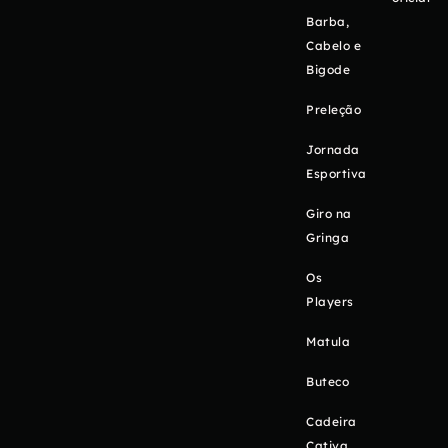
Barba,
Cabelo e
Bigode
Preleção
Jornada
Esportiva
Giro na
Gringa
Os
Players
Matula
Buteco
Cadeira
Cativa