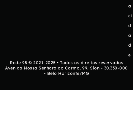
a
ci
d
a
d
e
Rede 98 © 2021-2025 • Todos os direitos reservados
Avenida Nossa Senhora do Carmo, 99, Sion - 30.330-000
- Belo Horizonte/MG