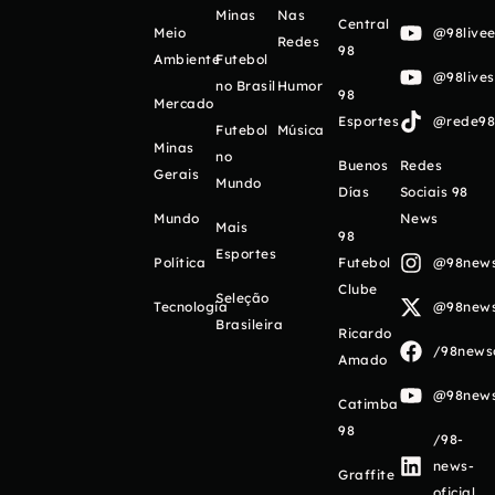
Minas
Nas
Central
Meio
@98livee
Redes
98
Ambiente
Futebol
@98live
no Brasil
Humor
98
Mercado
Esportes
@rede98o
Futebol
Música
Minas
no
Buenos
Redes
Gerais
Mundo
Días
Sociais 98
Mundo
News
Mais
98
Esportes
Política
Futebol
@98newso
Clube
Seleção
Tecnologia
@98newso
Brasileira
Ricardo
/98newso
Amado
@98newso
Catimba
98
/98-
news-
Graffite
oficial