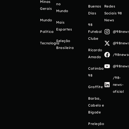
Minas
no
Buenos
Redes
Gerais
Mundo
Días
Sociais 98
Mundo
News
Mais
98
Esportes
Política
Futebol
@98newso
Clube
Seleção
Tecnologia
@98newso
Brasileira
Ricardo
/98newso
Amado
@98newso
Catimba
98
/98-
news-
Graffite
oficial
Barba,
Cabelo e
Bigode
Preleção