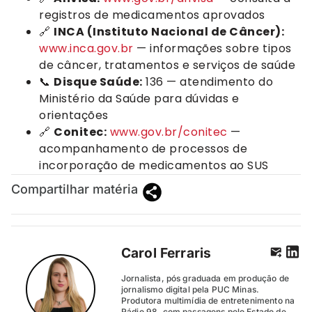
registros de medicamentos aprovados
🔗
INCA (Instituto Nacional de Câncer):
www.inca.gov.br
— informações sobre tipos
de câncer, tratamentos e serviços de saúde
📞
Disque Saúde:
136 — atendimento do
Ministério da Saúde para dúvidas e
orientações
🔗
Conitec:
www.gov.br/conitec
—
acompanhamento de processos de
incorporação de medicamentos ao SUS
Compartilhar matéria
Carol Ferraris
Jornalista, pós graduada em produção de
jornalismo digital pela PUC Minas.
Produtora multimídia de entretenimento na
Rádio 98, com passagens pelo Estado de