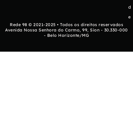
d
e
Rede 98 © 2021-2025 • Todos os direitos reservados
Avenida Nossa Senhora do Carmo, 99, Sion - 30.330-000
- Belo Horizonte/MG