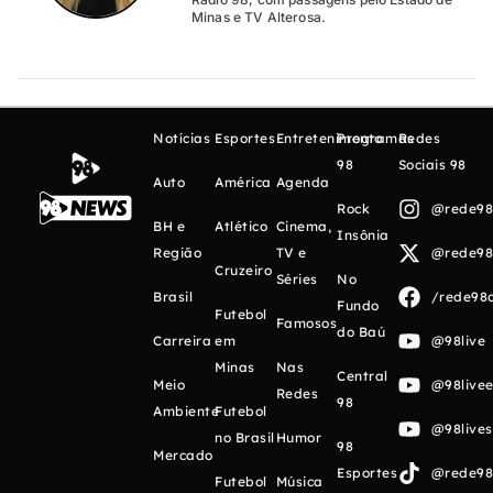
Minas e TV Alterosa.
Notícias
Esportes
Entretenimento
Programas
Redes
98
Sociais 98
Auto
América
Agenda
Rock
@rede98o
BH e
Atlético
Cinema,
Insônia
Região
TV e
@rede98o
Cruzeiro
Séries
No
Brasil
/rede98o
Fundo
Futebol
Famosos
do Baú
Carreira
em
@98live
Minas
Nas
Central
Meio
@98livee
Redes
98
Ambiente
Futebol
@98live
no Brasil
Humor
98
Mercado
Esportes
@rede98o
Futebol
Música