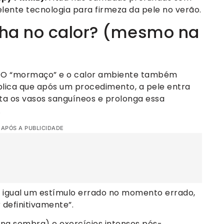
elente tecnologia para firmeza da pele no verão.
cha no calor? (mesmo na
a. O “mormaço” e o calor ambiente também
plica que após um procedimento, a pele entra
ata os vasos sanguíneos e prolonga essa
.
 APÓS A PUBLICIDADE
 é igual um estímulo errado no momento errado,
 definitivamente”.
o na sombra) e exercícios intensos pós-