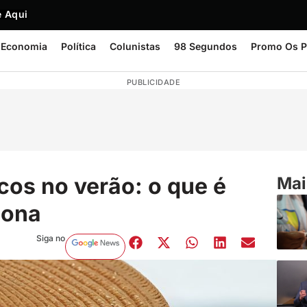
 Aqui
Economia
Política
Colunistas
98 Segundos
Promo Os P
PUBLICIDADE
cos no verão: o que é
Mai
iona
Siga no