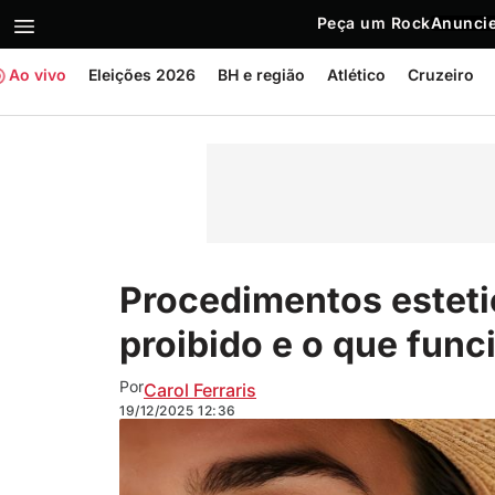
Peça um Rock
Anuncie
Ao vivo
Eleições 2026
BH e região
Atlético
Cruzeiro
Procedimentos esteti
proibido e o que func
Por
Carol Ferraris
19/12/2025
12:36