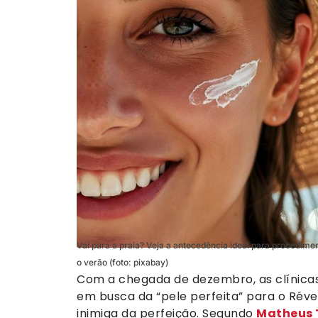
Vai para a praia? Veja a antecedência ideal para procediment
o verão (foto: pixabay)
Com a chegada de dezembro, as clínicas
em busca da “pele perfeita” para o Révei
inimiga da perfeição. Segundo
Matheus 