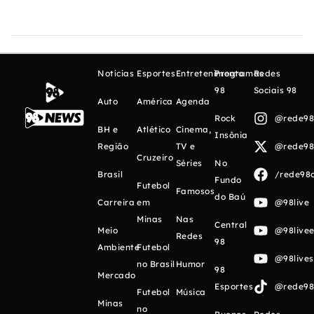
Notícias
Esportes
Entretenimento
Programas
Redes
98
Sociais 98
Auto
América
Agenda
Rock
@rede98o
BH e
Atlético
Cinema,
Insônia
Região
TV e
@rede98o
Cruzeiro
Séries
No
Brasil
/rede98o
Fundo
Futebol
Famosos
do Baú
Carreira
em
@98live
Minas
Nas
Central
Meio
@98livee
Redes
98
Ambiente
Futebol
@98live
no Brasil
Humor
98
Mercado
Esportes
@rede98o
Futebol
Música
Minas
no