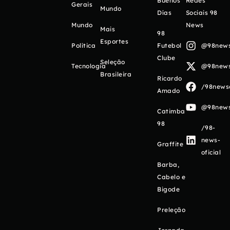
Buenos
Redes
Gerais
Mundo
Días
Sociais 98
Mundo
News
Mais
98
Esportes
Política
Futebol
@98newso
Clube
Seleção
Tecnologia
@98newso
Brasileira
Ricardo
/98newso
Amado
@98newso
Catimba
98
/98-
news-
Graffite
oficial
Barba,
Cabelo e
Bigode
Preleção