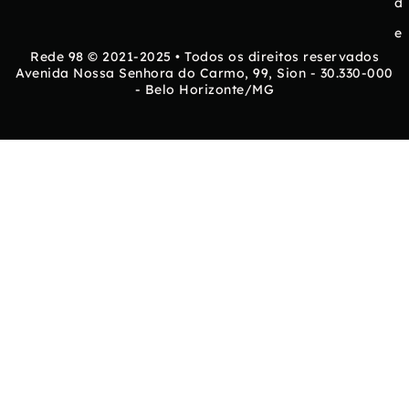
d
e
Rede 98 © 2021-2025 • Todos os direitos reservados
Avenida Nossa Senhora do Carmo, 99, Sion - 30.330-000
- Belo Horizonte/MG