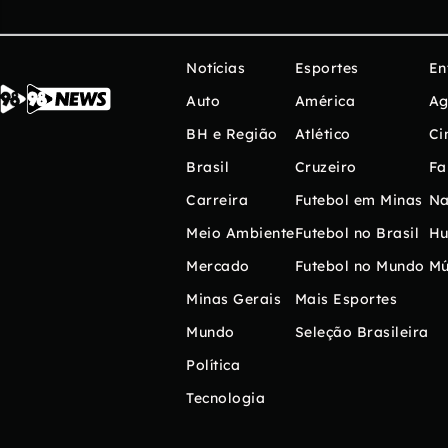
Notícias
Esportes
En
Auto
América
Ag
BH e Região
Atlético
Ci
Brasil
Cruzeiro
Fa
Carreira
Futebol em Minas
Na
Meio Ambiente
Futebol no Brasil
H
Mercado
Futebol no Mundo
Mú
Minas Gerais
Mais Esportes
Mundo
Seleção Brasileira
Política
Tecnologia