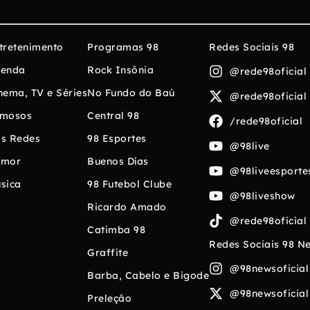
tretenimento
Programas 98
Redes Sociais 98
enda
Rock Insônia
@rede98oficial
nema, TV e Séries
No Fundo do Baú
@rede98oficial
mosos
Central 98
/rede98oficial
s Redes
98 Esportes
@98live
umor
Buenos Días
@98liveesporte
sica
98 Futebol Clube
@98liveshow
Ricardo Amado
@rede98oficial
Catimba 98
Redes Sociais 98 N
Graffite
@98newsoficial
Barba, Cabelo e Bigode
@98newsoficial
Preleção