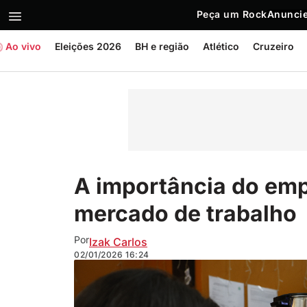
Peça um Rock
Anuncie
Ao vivo
Eleições 2026
BH e região
Atlético
Cruzeiro
A importância do emp
mercado de trabalho
Por
Izak Carlos
02/01/2026
16:24