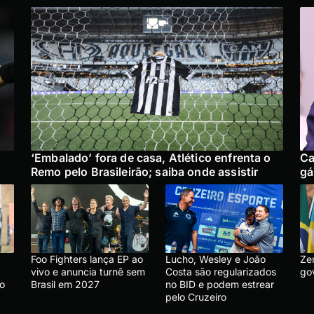
‘Embalado’ fora de casa, Atlético enfrenta o
Ca
Remo pelo Brasileirão; saiba onde assistir
gá
Foo Fighters lança EP ao
Lucho, Wesley e João
Ze
vivo e anuncia turnê sem
Costa são regularizados
go
 o
Brasil em 2027
no BID e podem estrear
pelo Cruzeiro