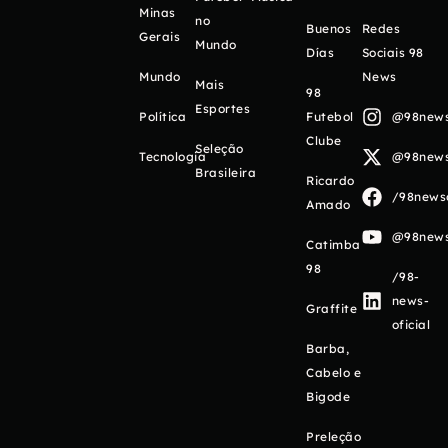
Minas
no
Buenos
Redes
Gerais
Mundo
Días
Sociais 98
Mundo
News
Mais
98
Esportes
Política
Futebol
@98newso
Clube
Seleção
Tecnologia
@98newso
Brasileira
Ricardo
/98newso
Amado
@98newso
Catimba
98
/98-
news-
Graffite
oficial
Barba,
Cabelo e
Bigode
Preleção