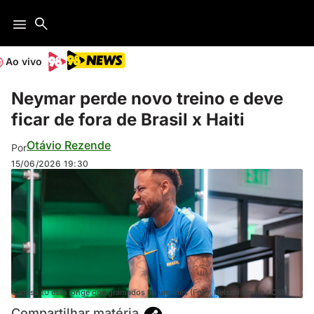
Ao vivo
Neymar perde novo treino e deve
ficar de fora de Brasil x Haiti
Otávio Rezende
Por
15/06/2026
19:30
Camisa 10 está longe dos gramados há um mês (Foto: Nelson Terme / CBF)
Compartilhar matéria