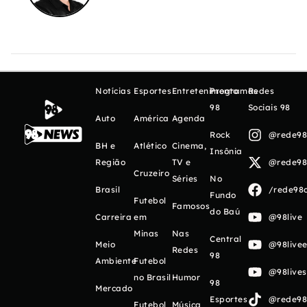
Notícias
Esportes
Entretenimento
Programas
Redes
98
Sociais 98
Auto
América
Agenda
Rock
@rede98o
BH e
Atlético
Cinema,
Insônia
Região
TV e
@rede98o
Cruzeiro
Séries
No
Brasil
/rede98o
Fundo
Futebol
Famosos
do Baú
Carreira
em
@98live
Minas
Nas
Central
Meio
@98livee
Redes
98
Ambiente
Futebol
@98live
no Brasil
Humor
98
Mercado
Esportes
@rede98o
Futebol
Música