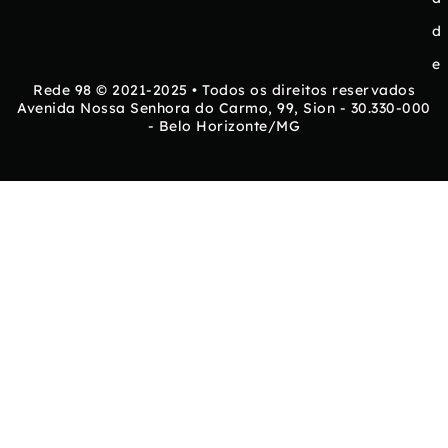
d
e
Rede 98 © 2021-2025 • Todos os direitos reservados
Avenida Nossa Senhora do Carmo, 99, Sion - 30.330-000
- Belo Horizonte/MG