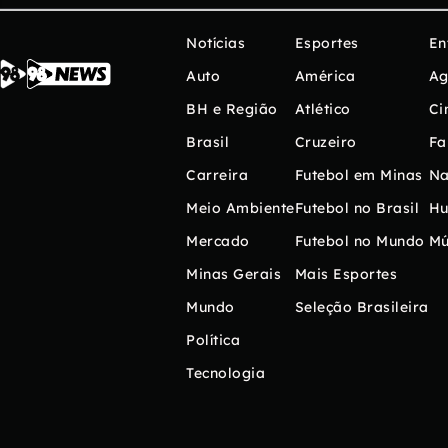
Notícias
Esportes
En
Auto
América
Ag
BH e Região
Atlético
Ci
Brasil
Cruzeiro
Fa
Carreira
Futebol em Minas
Na
Meio Ambiente
Futebol no Brasil
H
Mercado
Futebol no Mundo
Mú
Minas Gerais
Mais Esportes
Mundo
Seleção Brasileira
Política
Tecnologia