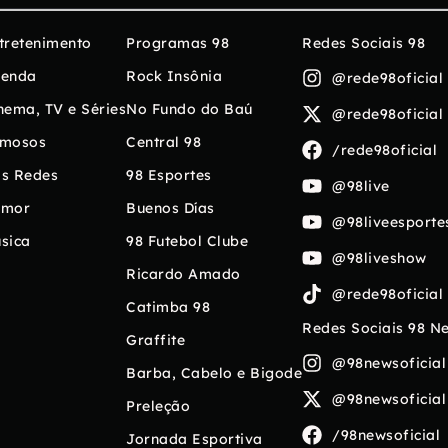
tretenimento
Programas 98
Redes Sociais 98
enda
Rock Insônia
@rede98oficial
nema, TV e Séries
No Fundo do Baú
@rede98oficial
mosos
Central 98
/rede98oficial
s Redes
98 Esportes
@98live
umor
Buenos Días
@98liveesporte
sica
98 Futebol Clube
@98liveshow
Ricardo Amado
@rede98oficial
Catimba 98
Redes Sociais 98 N
Graffite
@98newsoficial
Barba, Cabelo e Bigode
@98newsoficial
Preleção
/98newsoficial
Jornada Esportiva