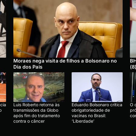
Moraes nega visita de filhos a Bolsonaro no
BH
Dia dos Pais
(8
cia
Luis Roberto retorna às
Eduardo Bolsonaro critica
O 
o
transmissões da Globo
obrigatoriedade de
pró
após fim do tratamento
vacinas no Brasil:
con
contra o câncer
‘Liberdade’