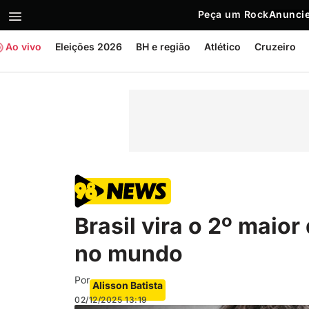
Peça um Rock
Anuncie
Ao vivo
Eleições 2026
BH e região
Atlético
Cruzeiro
Brasil vira o 2º maio
no mundo
Por
Alisson Batista
02/12/2025
13:19