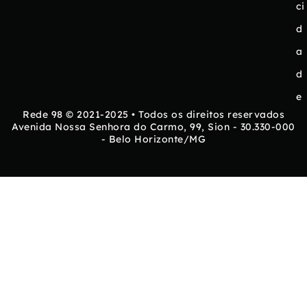
ci
d
a
d
e
Rede 98 © 2021-2025 • Todos os direitos reservados
Avenida Nossa Senhora do Carmo, 99, Sion - 30.330-000
- Belo Horizonte/MG