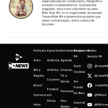
especializado em cicloturismo, fotógrafo e
produtor multiplataforma. Cicloativista
engajado, atua como voluntário na rede
Bike Anjo BH, é co-organizador do passeio
Tweed Ride BH e desenvolve projetos que
unem comunicação, arte e cultura da
bicicleta
Notícias
Esportes
Entretenimento
Programas
Redes
98
Sociais 98
Auto
América
Agenda
Rock
@rede98o
BH e
Atlético
Cinema,
Insônia
Região
TV e
@rede98o
Cruzeiro
Séries
No
Brasil
/rede98o
Fundo
Futebol
Famosos
do Baú
Carreira
em
@98live
Minas
Nas
Central
Meio
@98livee
Redes