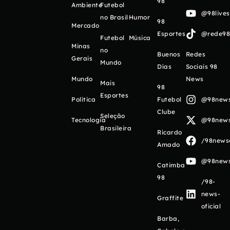
98
Ambiente
Futebol
@98live
no Brasil
Humor
98
Mercado
Esportes
@rede98o
Futebol
Música
Minas
no
Buenos
Redes
Gerais
Mundo
Días
Sociais 98
Mundo
News
Mais
98
Esportes
Política
Futebol
@98newso
Clube
Seleção
Tecnologia
@98newso
Brasileira
Ricardo
/98newso
Amado
@98newso
Catimba
98
/98-
news-
Graffite
oficial
Barba,