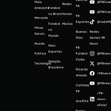
Meio
@98livee
Redes
98
Ambiente
Futebol
@98live
no Brasil
Humor
98
Mercado
Esportes
@rede98o
Futebol
Música
Minas
no
Buenos
Redes
Gerais
Mundo
Días
Sociais 98
Mundo
News
Mais
98
Esportes
Política
Futebol
@98newso
Clube
Seleção
Tecnologia
@98newso
Brasileira
Ricardo
/98newso
Amado
@98newso
Catimba
98
/98-
news-
Graffite
oficial
Barba,