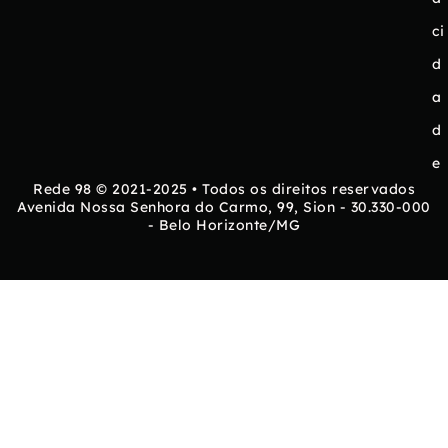
ci
d
a
d
e
Rede 98 © 2021-2025 • Todos os direitos reservados
Avenida Nossa Senhora do Carmo, 99, Sion - 30.330-000
- Belo Horizonte/MG