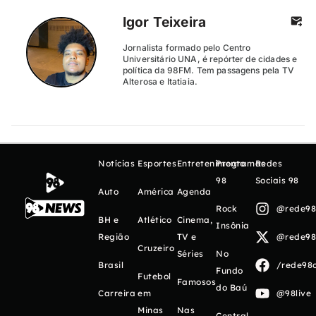
Igor Teixeira
Jornalista formado pelo Centro
Universitário UNA, é repórter de cidades e
política da 98FM. Tem passagens pela TV
Alterosa e Itatiaia.
Notícias
Esportes
Entretenimento
Programas
Redes
98
Sociais 98
Auto
América
Agenda
Rock
@rede98o
BH e
Atlético
Cinema,
Insônia
Região
TV e
@rede98o
Cruzeiro
Séries
No
Brasil
/rede98o
Fundo
Futebol
Famosos
do Baú
Carreira
em
@98live
Minas
Nas
Central