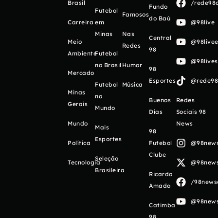
Brasil
/rede98o
Fundo
Futebol
Famosos
do Baú
Carreira
em
@98live
Minas
Nas
Central
Meio
@98livee
Redes
98
Ambiente
Futebol
@98live
no Brasil
Humor
98
Mercado
Esportes
@rede98o
Futebol
Música
Minas
no
Buenos
Redes
Gerais
Mundo
Días
Sociais 98
Mundo
News
Mais
98
Esportes
Política
Futebol
@98newso
Clube
Seleção
Tecnologia
@98newso
Brasileira
Ricardo
/98newso
Amado
@98newso
Catimba
98