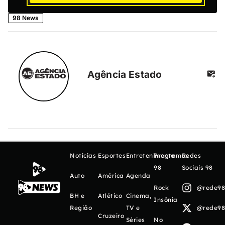
98 News
Agência Estado
Notícias
Esportes
Entretenimento
Programas
Redes
98
Sociais 98
Auto
América
Agenda
Rock
@rede98o
BH e
Atlético
Cinema,
Insônia
Região
TV e
@rede98o
Cruzeiro
Séries
No