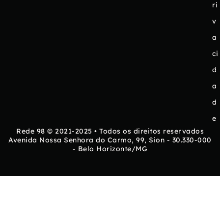
ri
v
a
ci
d
a
d
e
Rede 98 © 2021-2025 • Todos os direitos reservados
Avenida Nossa Senhora do Carmo, 99, Sion - 30.330-000
- Belo Horizonte/MG