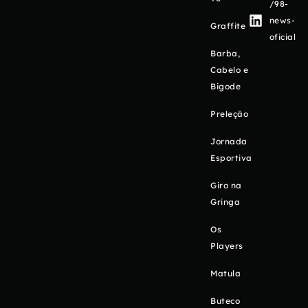
/98-
news-
Graffite
oficial
Barba,
Cabelo e
Bigode
Preleção
Jornada
Esportiva
Giro na
Gringa
Os
Players
Matula
Buteco