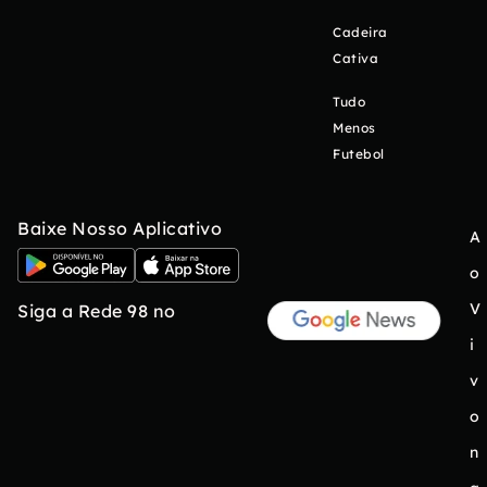
Cadeira
Cativa
Tudo
Menos
Futebol
Baixe Nosso Aplicativo
A
o
V
Siga a Rede 98 no
i
v
o
n