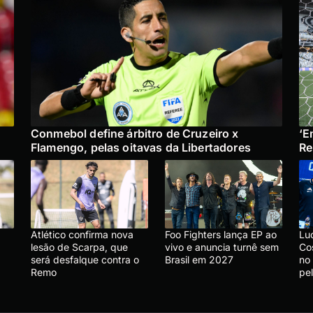
Conmebol define árbitro de Cruzeiro x
‘E
Flamengo, pelas oitavas da Libertadores
Re
Atlético confirma nova
Foo Fighters lança EP ao
Lu
lesão de Scarpa, que
vivo e anuncia turnê sem
Co
será desfalque contra o
Brasil em 2027
no
Remo
pe