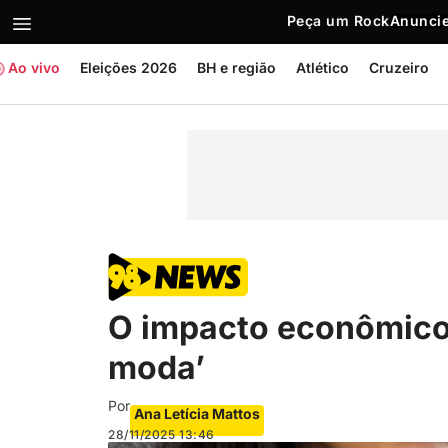
Peça um Rock
Anuncie
Ao vivo
Eleições 2026
BH e região
Atlético
Cruzeiro
O impacto econômico p
moda’
Por
Ana Letícia Mattos
28/11/2025
13:46