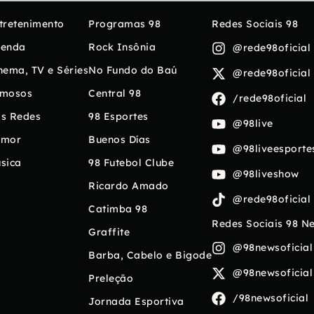
tretenimento
Programas 98
Redes Sociais 98
enda
Rock Insônia
@rede98oficial
nema, TV e Séries
No Fundo do Baú
@rede98oficial
mosos
Central 98
/rede98oficial
s Redes
98 Esportes
@98live
umor
Buenos Días
@98liveesporte
sica
98 Futebol Clube
@98liveshow
Ricardo Amado
@rede98oficial
Catimba 98
Redes Sociais 98 N
Graffite
@98newsoficial
Barba, Cabelo e Bigode
@98newsoficial
Preleção
/98newsoficial
Jornada Esportiva