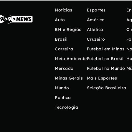
Notícias
Esportes
En
Auto
América
Ag
BH e Região
Atlético
Ci
Brasil
Cruzeiro
Fa
Carreira
Futebol em Minas
Na
Meio Ambiente
Futebol no Brasil
H
Mercado
Futebol no Mundo
Mú
Minas Gerais
Mais Esportes
Mundo
Seleção Brasileira
Política
Tecnologia