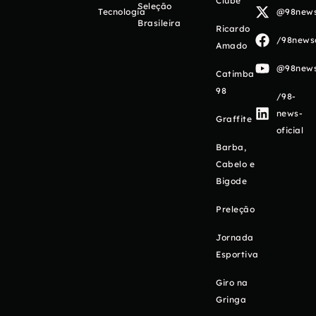
Clube
Seleção
Tecnologia
@98newso
Brasileira
Ricardo
/98newso
Amado
@98newso
Catimba
98
/98-
news-
Graffite
oficial
Barba,
Cabelo e
Bigode
Preleção
Jornada
Esportiva
Giro na
Gringa