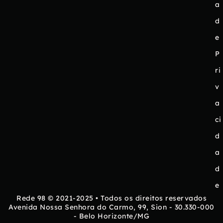
a
d
e
P
ri
v
a
ci
d
a
d
e
Rede 98 © 2021-2025 • Todos os direitos reservados
Avenida Nossa Senhora do Carmo, 99, Sion - 30.330-000
- Belo Horizonte/MG