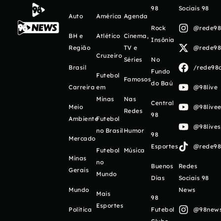
98
Sociais 98
Auto
América
Agenda
Rock
@rede98o
BH e
Atlético
Cinema,
Insônia
Região
TV e
@rede98o
Cruzeiro
Séries
No
Brasil
/rede98o
Fundo
Futebol
Famosos
do Baú
Carreira
em
@98live
Minas
Nas
Central
Meio
@98livee
Redes
98
Ambiente
Futebol
@98live
no Brasil
Humor
98
Mercado
Esportes
@rede98o
Futebol
Música
Minas
no
Buenos
Redes
Gerais
Mundo
Días
Sociais 98
Mundo
News
Mais
98
Esportes
Política
Futebol
@98newso