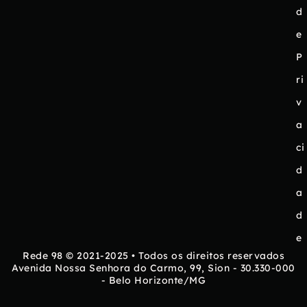
d
e
P
ri
v
a
ci
d
a
d
e
Rede 98 © 2021-2025 • Todos os direitos reservados
Avenida Nossa Senhora do Carmo, 99, Sion - 30.330-000
- Belo Horizonte/MG