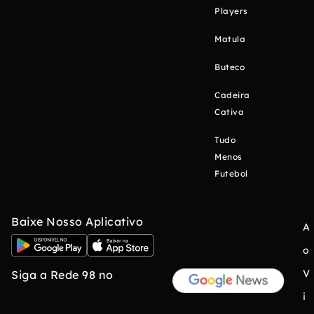
Players
Matula
Buteco
Cadeira
Cativa
Tudo
Menos
Futebol
Baixe Nosso Aplicativo
A
o
V
Siga a Rede 98 no
i