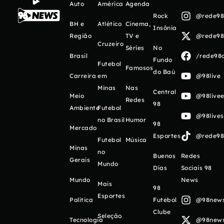
Auto
América
Agenda
Rock
@rede98o
BH e
Atlético
Cinema,
Insônia
Região
TV e
@rede98o
Cruzeiro
Séries
No
Brasil
/rede98o
Fundo
Futebol
Famosos
do Baú
Carreira
em
@98live
Minas
Nas
Central
Meio
@98livee
Redes
98
Ambiente
Futebol
@98live
no Brasil
Humor
98
Mercado
Esportes
@rede98o
Futebol
Música
Minas
no
Buenos
Redes
Gerais
Mundo
Días
Sociais 98
Mundo
News
Mais
98
Esportes
Política
Futebol
@98newso
Clube
Seleção
Tecnologia
@98newso