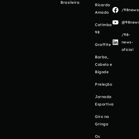
Brasileira
Ricardo
/98newso
Amado
@98newso
Catimba
98
/98-
news-
Graffite
oficial
Barba,
Cabelo e
Bigode
Preleção
Jornada
Esportiva
Giro na
Gringa
Os