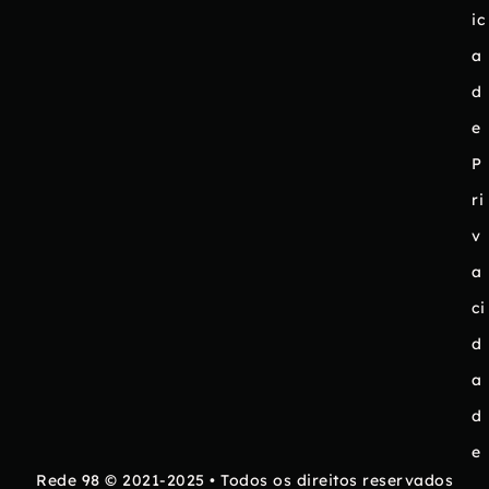
ic
a
d
e
P
ri
v
a
ci
d
a
d
e
Rede 98 © 2021-2025 • Todos os direitos reservados