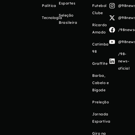
Esportes
Política
Futebol
@98newso
Clube
Seleção
Tecnologia
@98newso
Brasileira
Ricardo
/98newso
Amado
@98newso
Catimba
98
/98-
news-
Graffite
oficial
Barba,
Cabelo e
Bigode
Preleção
Jornada
Esportiva
Giro na