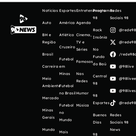
Notícias
Esportes
Entretenimento
Programas
Redes
98
Sociais 98
Auto
América
Agenda
Rock
@rede98o
BH e
Atlético
Cinema,
Insônia
Região
TV e
@rede98o
Cruzeiro
Séries
No
Brasil
/rede98o
Fundo
Futebol
Famosos
do Baú
Carreira
em
@98live
Minas
Nas
Central
Meio
@98livee
Redes
98
Ambiente
Futebol
@98live
no Brasil
Humor
98
Mercado
Esportes
@rede98o
Futebol
Música
Minas
no
Buenos
Redes
Gerais
Mundo
Días
Sociais 98
Mundo
News
Mais
98