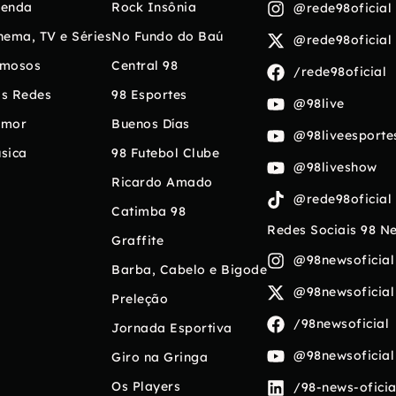
enda
Rock Insônia
@rede98oficial
nema, TV e Séries
No Fundo do Baú
@rede98oficial
mosos
Central 98
/rede98oficial
s Redes
98 Esportes
@98live
umor
Buenos Días
@98liveesporte
sica
98 Futebol Clube
@98liveshow
Ricardo Amado
@rede98oficial
Catimba 98
Redes Sociais 98 N
Graffite
@98newsoficial
Barba, Cabelo e Bigode
@98newsoficial
Preleção
/98newsoficial
Jornada Esportiva
@98newsoficial
Giro na Gringa
Os Players
/98-news-oficia