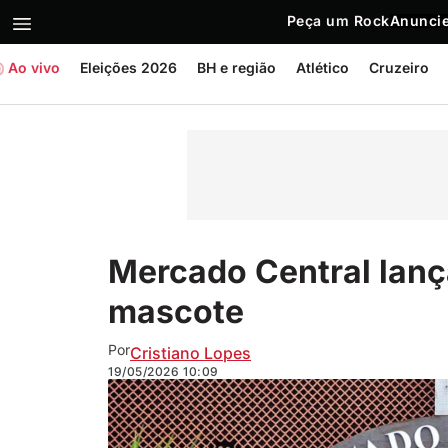
Peça um Rock
Anuncie
Ao vivo
Eleições 2026
BH e região
Atlético
Cruzeiro
Mercado Central lanç
mascote
Por
Cristiano Lopes
19/05/2026
10:09