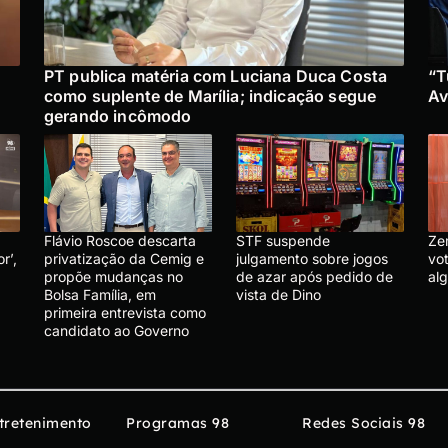
PT publica matéria com Luciana Duca Costa
“T
como suplente de Marília; indicação segue
Av
gerando incômodo
Flávio Roscoe descarta
STF suspende
Ze
r’,
privatização da Cemig e
julgamento sobre jogos
vo
propõe mudanças no
de azar após pedido de
al
Bolsa Família, em
vista de Dino
primeira entrevista como
candidato ao Governo
tretenimento
Programas 98
Redes Sociais 98