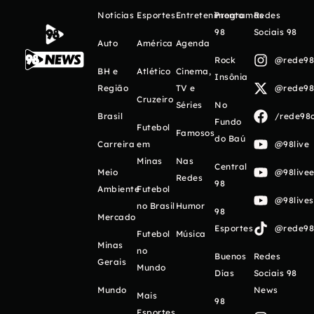
Notícias
Esportes
Entretenimento
Programas
Redes
98
Sociais 98
Auto
América
Agenda
Rock
@rede98o
BH e
Atlético
Cinema,
Insônia
Região
TV e
@rede98o
Cruzeiro
Séries
No
Brasil
/rede98o
Fundo
Futebol
Famosos
do Baú
Carreira
em
@98live
Minas
Nas
Central
Meio
@98livee
Redes
98
Ambiente
Futebol
@98live
no Brasil
Humor
98
Mercado
Esportes
@rede98o
Futebol
Música
Minas
no
Buenos
Redes
Gerais
Mundo
Días
Sociais 98
Mundo
News
Mais
98
Esportes