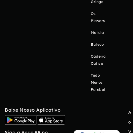
Gringa
Os
Players
Matula
Buteco
Cadeira
Cativa
Tudo
Menos
Futebol
Baixe Nosso Aplicativo
A
o
V
Siga a Rede 98 no