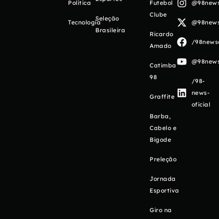
Política
Futebol
@98newso
Clube
Seleção
Tecnologia
@98newso
Brasileira
Ricardo
/98newso
Amado
@98newso
Catimba
98
/98-
news-
Graffite
oficial
Barba,
Cabelo e
Bigode
Preleção
Jornada
Esportiva
Giro na