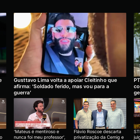
e
Gusttavo Lima volta a apoiar Cleitinho que
PT
afirma: ‘Soldado ferido, mas vou para a
co
guerra’
ge
‘Mateus é mentiroso e
Flávio Roscoe descarta
ST
lo
nunca foi meu professor’,
privatização da Cemig e
ju