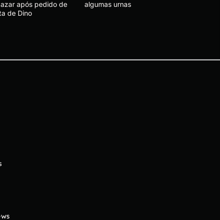
 azar após pedido de
algumas urnas
ta de Dino
s
ews