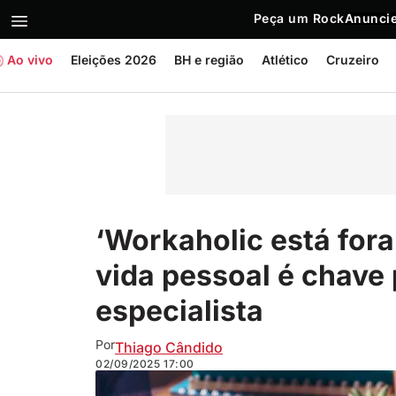
Peça um Rock
Anuncie
Ao vivo
Eleições 2026
BH e região
Atlético
Cruzeiro
‘Workaholic está fora
vida pessoal é chave 
especialista
Por
Thiago Cândido
02/09/2025
17:00