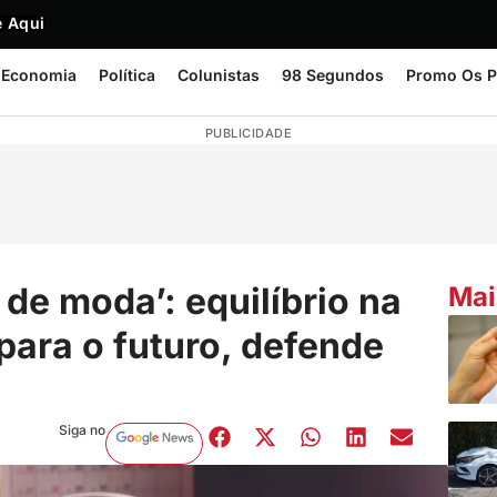
 Aqui
Economia
Política
Colunistas
98 Segundos
Promo Os P
PUBLICIDADE
 de moda’: equilíbrio na
Mai
para o futuro, defende
Siga no