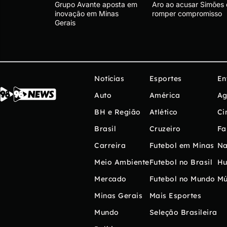
Grupo Avante aposta em
Aro ao acusar Simões
inovação em Minas
romper compromisso
Gerais
Notícias
Esportes
En
Auto
América
Ag
BH e Região
Atlético
Ci
Brasil
Cruzeiro
Fa
Carreira
Futebol em Minas
Na
Meio Ambiente
Futebol no Brasil
H
Mercado
Futebol no Mundo
Mú
Minas Gerais
Mais Esportes
Mundo
Seleção Brasileira