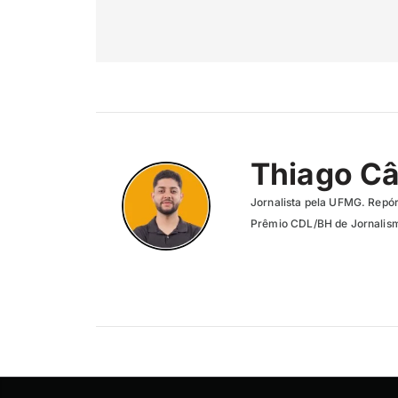
Thiago C
Jornalista pela UFMG. Repór
Prêmio CDL/BH de Jornalism