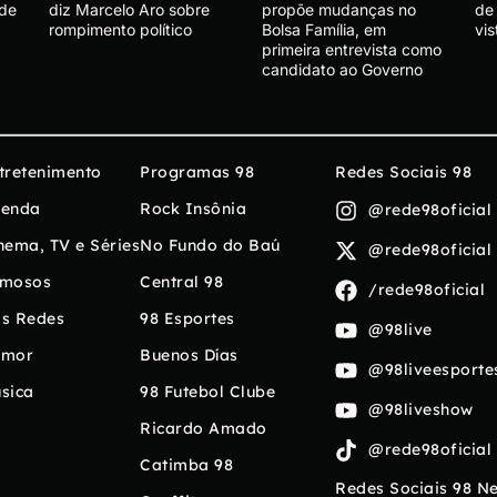
 de
diz Marcelo Aro sobre
propõe mudanças no
de
rompimento político
Bolsa Família, em
vis
primeira entrevista como
candidato ao Governo
tretenimento
Programas 98
Redes Sociais 98
enda
Rock Insônia
@rede98oficial
nema, TV e Séries
No Fundo do Baú
@rede98oficial
mosos
Central 98
/rede98oficial
s Redes
98 Esportes
@98live
umor
Buenos Días
@98liveesporte
sica
98 Futebol Clube
@98liveshow
Ricardo Amado
@rede98oficial
Catimba 98
Redes Sociais 98 N