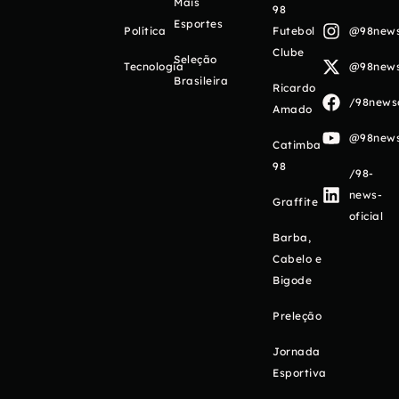
Mais
98
Esportes
Política
Futebol
@98newso
Clube
Seleção
Tecnologia
@98newso
Brasileira
Ricardo
/98newso
Amado
@98newso
Catimba
98
/98-
news-
Graffite
oficial
Barba,
Cabelo e
Bigode
Preleção
Jornada
Esportiva