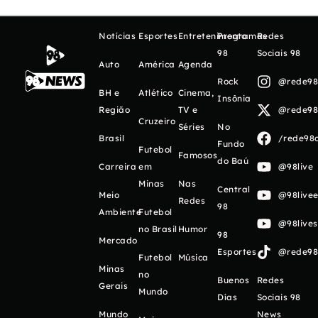
Notícias
Esportes
Entretenimento
Programas
Redes
98
Sociais 98
Auto
América
Agenda
Rock
@rede98o
BH e
Atlético
Cinema,
Insônia
Região
TV e
@rede98o
Cruzeiro
Séries
No
Brasil
/rede98o
Fundo
Futebol
Famosos
do Baú
Carreira
em
@98live
Minas
Nas
Central
Meio
@98livee
Redes
98
Ambiente
Futebol
@98live
no Brasil
Humor
98
Mercado
Esportes
@rede98o
Futebol
Música
Minas
no
Buenos
Redes
Gerais
Mundo
Días
Sociais 98
Mundo
News