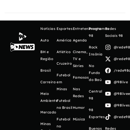
Notícias
Esportes
Entretenimento
Programas
Redes
98
Sociais 98
Auto
América
Agenda
Rock
@rede98o
BH e
Atlético
Cinema,
Insônia
Região
TV e
@rede98o
Cruzeiro
Séries
No
Brasil
/rede98o
Fundo
Futebol
Famosos
do Baú
Carreira
em
@98live
Minas
Nas
Central
Meio
@98livee
Redes
98
Ambiente
Futebol
@98live
no Brasil
Humor
98
Mercado
Esportes
@rede98o
Futebol
Música
Minas
no
Buenos
Redes