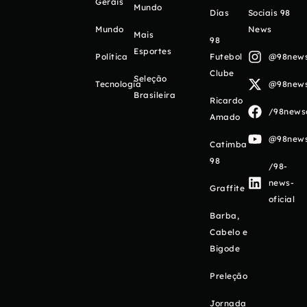
Gerais
Mundo
Días
Sociais 98
Mundo
News
Mais
98
Esportes
Política
Futebol
@98newso
Clube
Seleção
Tecnologia
@98newso
Brasileira
Ricardo
/98newso
Amado
@98newso
Catimba
98
/98-
news-
Graffite
oficial
Barba,
Cabelo e
Bigode
Preleção
Jornada