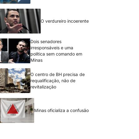
O verdureiro incoerente
Dois senadores
irresponsáveis e uma
política sem comando em
Minas
O centro de BH precisa de
requalificação, não de
revitalização
Minas oficializa a confusão