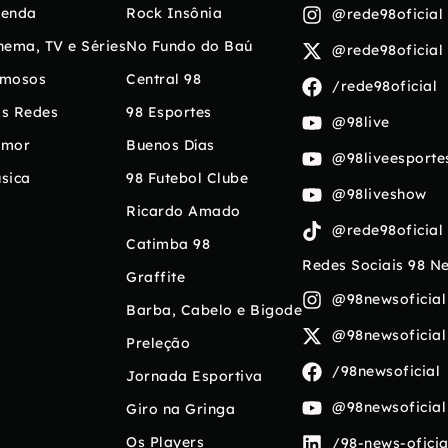
enda
Rock Insônia
@rede98oficial
nema, TV e Séries
No Fundo do Baú
@rede98oficial
mosos
Central 98
/rede98oficial
s Redes
98 Esportes
@98live
umor
Buenos Días
@98liveesporte
sica
98 Futebol Clube
@98liveshow
Ricardo Amado
@rede98oficial
Catimba 98
Redes Sociais 98 N
Graffite
@98newsoficial
Barba, Cabelo e Bigode
@98newsoficial
Preleção
/98newsoficial
Jornada Esportiva
@98newsoficial
Giro na Gringa
Os Players
/98-news-oficia