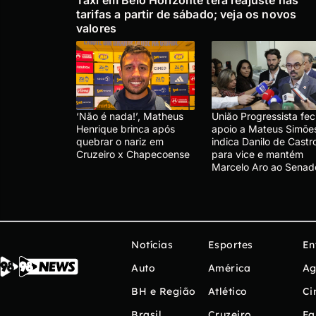
Táxi em Belo Horizonte terá reajuste nas
tarifas a partir de sábado; veja os novos
valores
‘Não é nada!’, Matheus
União Progressista fe
Henrique brinca após
apoio a Mateus Simõe
quebrar o nariz em
indica Danilo de Castr
Cruzeiro x Chapecoense
para vice e mantém
Marcelo Aro ao Senad
Notícias
Esportes
En
Auto
América
Ag
BH e Região
Atlético
Ci
Brasil
Cruzeiro
Fa