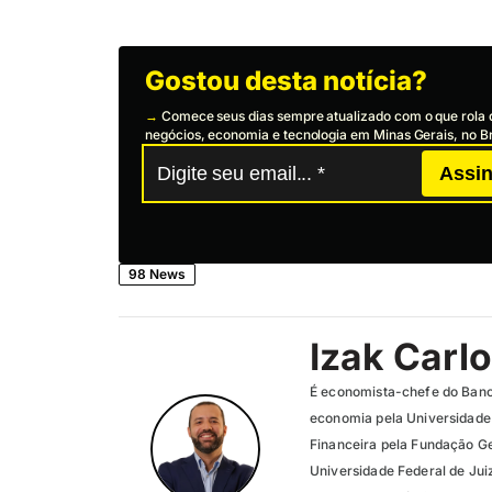
Gostou desta notícia?
→
Comece seus dias sempre atualizado com o que rola 
negócios, economia e tecnologia em Minas Gerais, no Br
Assin
98 News
Izak Carl
É economista-chefe do Ban
economia pela Universidade
Financeira pela Fundação G
Universidade Federal de Juiz