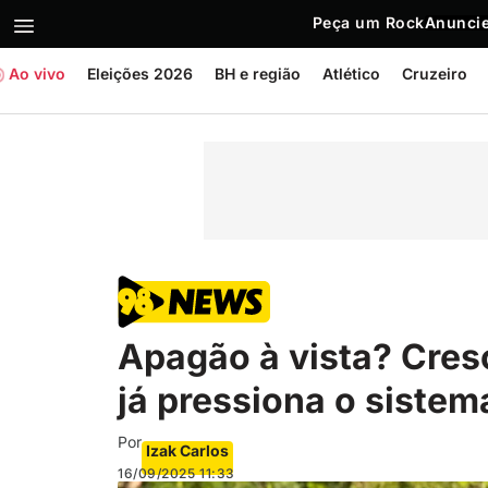
Peça um Rock
Anuncie
Ao vivo
Eleições 2026
BH e região
Atlético
Cruzeiro
Apagão à vista? Cres
já pressiona o sistema
Por
Izak Carlos
16/09/2025
11:33