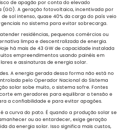
 risco de apagão por conta do elevado
 (GD). A geração fotovoltaica, incentivada por
 de sol intenso, quase 40% da carga do país veio
rgenciais no sistema para evitar sobrecarga.
a atender residências, pequenos comércios ou
ernativa limpa e descentralizada de energia.
 Hoje há mais de 43 GW de capacidade instalada
 muitos empreendimentos usando painéis em
ares e assinaturas de energia solar.
des. A energia gerada dessa forma não está no
ontrolada pelo Operador Nacional do Sistema
ção solar sobe muito, o sistema sofre. Fontes
 corte em geradores para equilibrar a tensão e
ara a confiabilidade e para evitar apagões.
é a curva do pato. É quando a produção solar se
o amanhecer ou ao entardecer, exige geração
ida da energia solar. Isso significa mais custos,