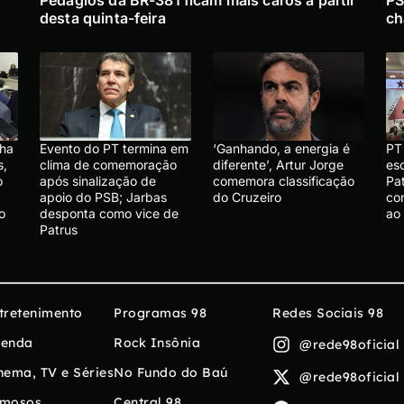
Pedágios da BR-381 ficam mais caros a partir
PS
desta quinta-feira
ch
cha
Evento do PT termina em
‘Ganhando, a energia é
PT 
s,
clima de comemoração
diferente’, Artur Jorge
es
o
após sinalização de
comemora classificação
Pat
apoio do PSB; Jarbas
do Cruzeiro
co
o
desponta como vice de
ao
Patrus
tretenimento
Programas 98
Redes Sociais 98
enda
Rock Insônia
@rede98oficial
nema, TV e Séries
No Fundo do Baú
@rede98oficial
mosos
Central 98