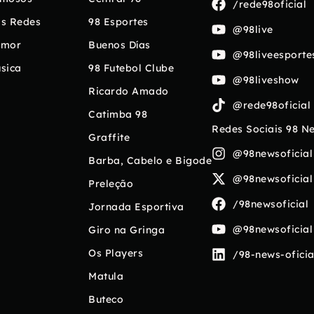
/rede98oficial
s Redes
98 Esportes
@98live
umor
Buenos Días
@98liveesporte
sica
98 Futebol Clube
@98liveshow
Ricardo Amado
@rede98oficial
Catimba 98
Redes Sociais 98 N
Graffite
@98newsoficial
Barba, Cabelo e Bigode
@98newsoficial
Preleção
/98newsoficial
Jornada Esportiva
@98newsoficial
Giro na Gringa
Os Players
/98-news-oficia
Matula
Buteco