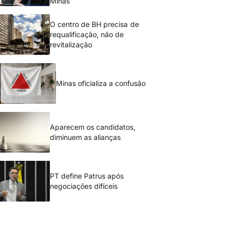
Minas
O centro de BH precisa de
requalificação, não de
revitalização
Minas oficializa a confusão
Aparecem os candidatos,
diminuem as alianças
PT define Patrus após
negociações difíceis