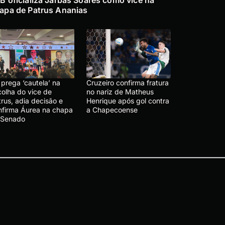
B oficializa Jarbas Soares como vice na
apa de Patrus Ananias
prega ‘cautela’ na
Cruzeiro confirma fratura
colha do vice de
no nariz de Matheus
rus, adia decisão e
Henrique após gol contra
nfirma Áurea na chapa
a Chapecoense
 Senado